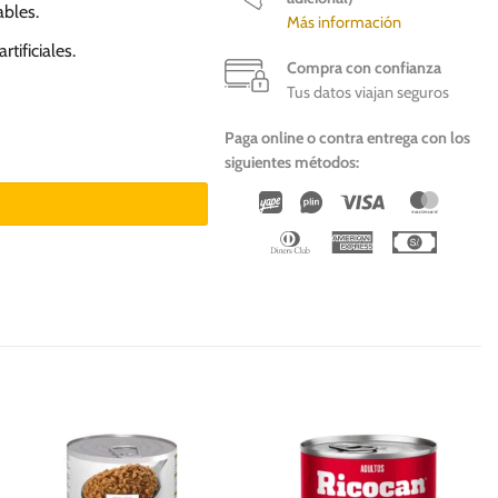
ables.
Más información
tificiales.
Compra con confianza
Tus datos viajan seguros
Paga online o contra entrega con los
cantidad
siguientes métodos:
Wirecard
Vipps
Visa
Master
Dinners
American
Cash
Club
Express
On
Deliver