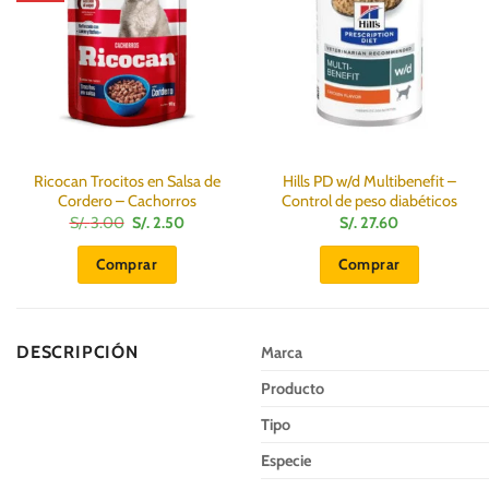
Ricocan Trocitos en Salsa de
Hills PD w/d Multibenefit –
Cordero – Cachorros
Control de peso diabéticos
El
El
S/.
3.00
S/.
2.50
S/.
27.60
precio
precio
original
actual
Comprar
Comprar
era:
es:
S/.
S/.
3.00.
2.50.
DESCRIPCIÓN
Marca
Producto
Tipo
Especie