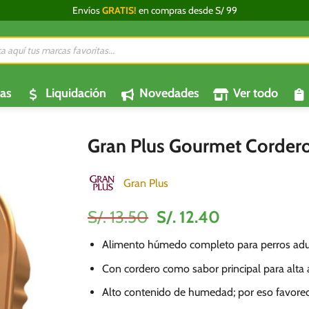
Envíos
GRATIS!
en compras desde S/ 99
da
os
as
Liquidación
Novedades
Ver todo
Gran Plus Gourmet Cordero
Gran Plus
El
El
S/.
13.50
S/.
12.40
precio
precio
Alimento húmedo completo para perros adu
original
actual
era:
es:
Con cordero como sabor principal para alta 
S/.
S/.
Alto contenido de humedad; por eso favorece
13.50.
12.40.