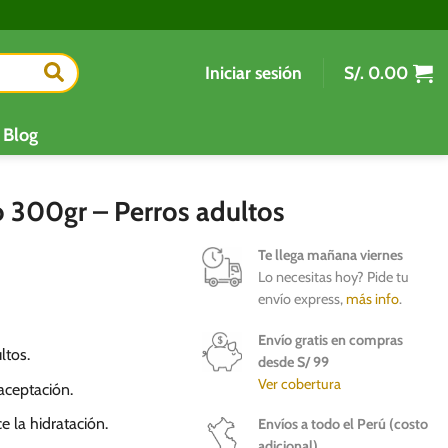
Iniciar sesión
S/.
0.00
Blog
 300gr – Perros adultos
Te llega mañana viernes
Lo necesitas hoy? Pide tu
envío express,
más info
.
Envío gratis en compras
ltos.
desde S/ 99
Ver cobertura
aceptación.
 la hidratación.
Envíos a todo el Perú (costo
adicional)