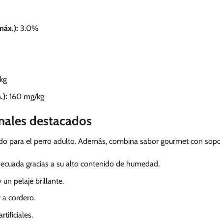
máx.):
3.0%
kg
):
160 mg/kg
onales destacados
sado para el perro adulto. Además, combina sabor gourmet con sopor
decuada gracias a su alto contenido de humedad.
 un pelaje brillante.
 a cordero.
rtificiales.