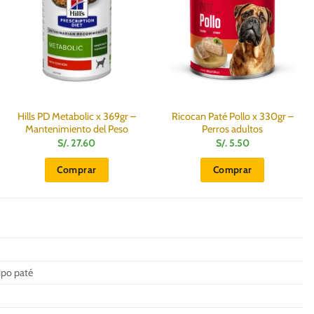
Hills PD Metabolic x 369gr –
Ricocan Paté Pollo x 330gr –
Mantenimiento del Peso
Perros adultos
S/.
27.60
S/.
5.50
Comprar
Comprar
po paté