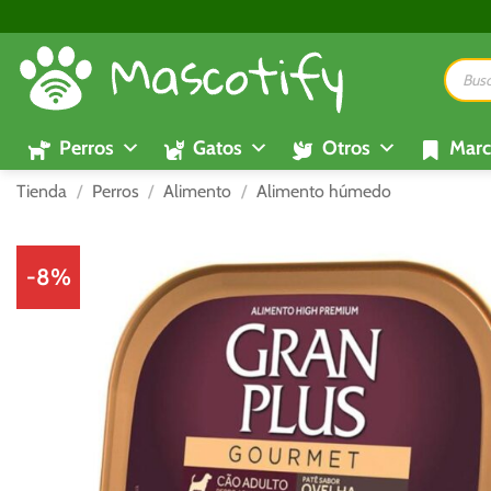
Saltar
al
Búsque
contenido
de
product
Perros
Gatos
Otros
Marc
Tienda
/
Perros
/
Alimento
/
Alimento húmedo
-8%