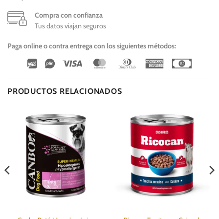
Compra con confianza
Tus datos viajan seguros
Paga online o contra entrega con los siguientes métodos:
Wirecard
Vipps
Visa
MasterCard
Dinners
American
Cash
Club
Express
On
Delivery
PRODUCTOS RELACIONADOS