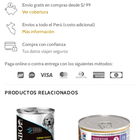
Envío gratis en compras desde S/ 99
Ver cobertura
Envíos a todo el Perú (costo adicional)
Más información
Compra con confianza
Tus datos viajan seguros
Paga online o contra entrega con los siguientes métodos:
Wirecard
Vipps
Visa
MasterCard
Dinners
American
Cash
Club
Express
On
Delivery
PRODUCTOS RELACIONADOS