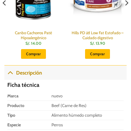
Canbo Cachorros Paté
Hills PD i/d Low Fat Estofado –
Hipoalergénico
Cuidado digestivo
S/.
14.00
S/.
13.90
Comprar
Comprar
Descripción
Ficha técnica
Marca
nuevo
Producto
Beef (Carne de Res)
Tipo
Alimento húmedo completo
Especie
Perros