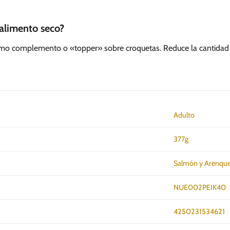
alimento seco?
omo complemento o «topper» sobre croquetas. Reduce la cantidad
Adulto
377g
Salmón y Arenqu
NUE002PEIK40
4250231534621