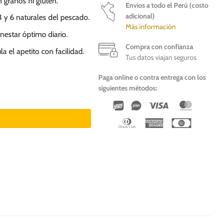
 granos ni gluten.
Envíos a todo el Perú (costo
adicional)
3 y 6 naturales del pescado.
Más información
estar óptimo diario.
Compra con confianza
a el apetito con facilidad.
Tus datos viajan seguros
Paga online o contra entrega con los
siguientes métodos:
 Perro Adulto cantidad
Wirecard
Vipps
Visa
Master
Dinners
American
Cash
Club
Express
On
Deliver