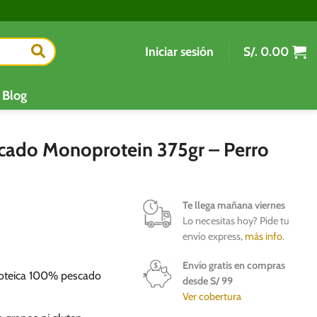
Iniciar sesión
S/.
0.00
Blog
cado Monoprotein 375gr – Perro
Te llega mañana viernes
Lo necesitas hoy? Pide tu
envío express,
más info
.
Envío gratis en compras
roteica 100% pescado
desde S/ 99
Ver cobertura