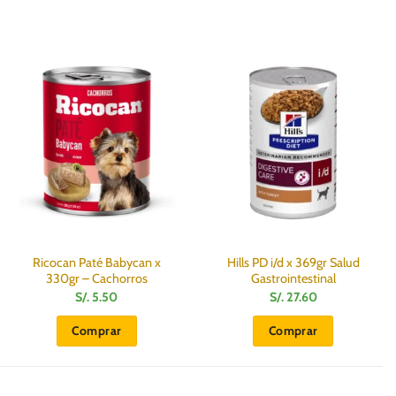
Ricocan Paté Babycan x
Hills PD i/d x 369gr Salud
330gr – Cachorros
Gastrointestinal
S/.
5.50
S/.
27.60
Comprar
Comprar