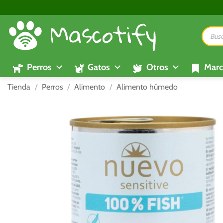
Saltar
al
Búsque
contenido
de
product
Perros
Gatos
Otros
Marc
Tienda
/
Perros
/
Alimento
/
Alimento húmedo