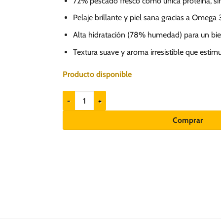
72% pescado fresco como única proteína, sin
Pelaje brillante y piel sana gracias a Omega 
Alta hidratación (78% humedad) para un bien
Textura suave y aroma irresistible que estimul
Producto disponible
Nuevo Sensitive 100% Pescado Monoprotein 375gr -
Comprar