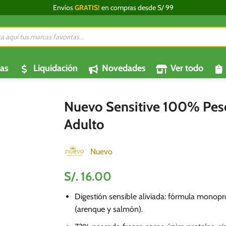
Envíos
GRATIS!
en compras desde S/ 99
da
os
as
Liquidación
Novedades
Ver todo
Nuevo Sensitive 100% Pes
Adulto
Nuevo
S/.
16.00
Digestión sensible aliviada: fórmula monop
(arenque y salmón).