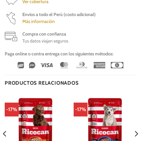
Ver cobertura
Envíos a todo el Perú (costo adicional)
Más información
Compra con confianza
Tus datos viajan seguros
Paga online o contra entrega con los siguientes métodos:
Wirecard
Vipps
Visa
MasterCard
Dinners
American
Cash
Club
Express
On
Delivery
PRODUCTOS RELACIONADOS
-17%
-17%