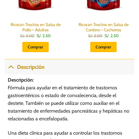
Ricocan Trocitos en Salsa de
Ricocan Trocitos en Salsa de
Pollo – Adultos
Cordero – Cachorros
El
El
El
El
S/.
3.00
S/.
2.50
S/.
3.00
S/.
2.50
precio
precio
precio
precio
original
actual
original
actual
Comprar
Comprar
era:
es:
era:
es:
S/.
S/.
S/.
S/.
3.00.
2.50.
3.00.
2.50.
Descripción
Descripción
:
Fórmula para ayudar en el tratamiento de trastornos
gastroentéricos o estado de convalecencia, desde el
destete. También se puede utilizar como auxiliar en el
tratamiento de enfermedades pancreáticas y hepáticas no
relacionadas a encefalopatía.
Una dieta clínica para ayudar a controlar los trastornos