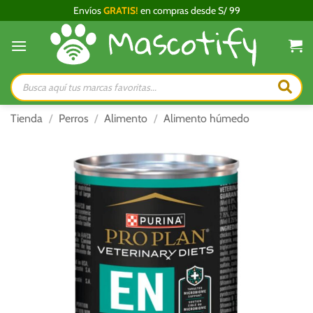
Saltar
Envíos
GRATIS!
en compras desde S/ 99
al
contenido
Búsqueda
de
productos
Tienda
/
Perros
/
Alimento
/
Alimento húmedo