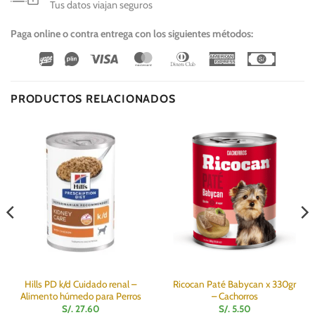
Tus datos viajan seguros
Paga online o contra entrega con los siguientes métodos:
Wirecard
Vipps
Visa
MasterCard
Dinners
American
Cash
Club
Express
On
Delivery
PRODUCTOS RELACIONADOS
Hills PD k/d Cuidado renal –
Ricocan Paté Babycan x 330gr
Alimento húmedo para Perros
– Cachorros
S/.
27.60
S/.
5.50