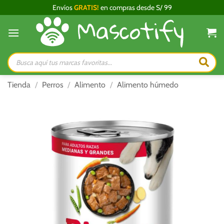
Saltar
Envíos
GRATIS!
en compras desde S/ 99
al
contenido
Búsqueda
de
productos
Tienda
/
Perros
/
Alimento
/
Alimento húmedo