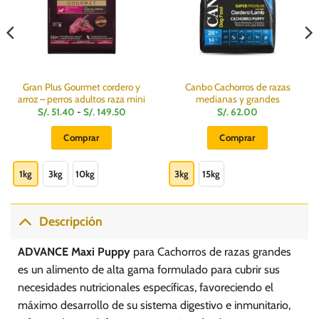
Gran Plus Gourmet cordero y
Canbo Cachorros de razas
arroz – perros adultos raza mini
medianas y grandes
Rango
S/.
51.40
-
S/.
149.50
S/.
62.00
de
precios:
Comprar
Comprar
desde
S/.
Este
Este
51.40
hasta
producto
producto
1kg
3kg
10kg
3kg
15kg
S/.
149.50
tiene
tiene
múltiples
múltiples
variantes.
variantes.
Descripción
Las
Las
opciones
opciones
ADVANCE Maxi Puppy
para Cachorros de razas grandes
se
se
es un alimento de alta gama formulado para cubrir sus
pueden
pueden
necesidades nutricionales específicas, favoreciendo el
elegir
elegir
máximo desarrollo de su sistema digestivo e inmunitario,
en
en