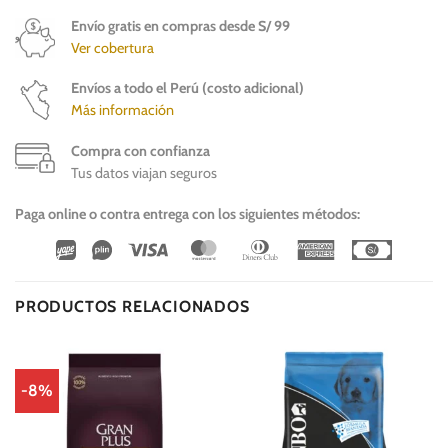
Envío gratis en compras desde S/ 99
Ver cobertura
Envíos a todo el Perú (costo adicional)
Más información
Compra con confianza
Tus datos viajan seguros
Paga online o contra entrega con los siguientes métodos:
Wirecard
Vipps
Visa
MasterCard
Dinners
American
Cash
Club
Express
On
Delivery
PRODUCTOS RELACIONADOS
-8%