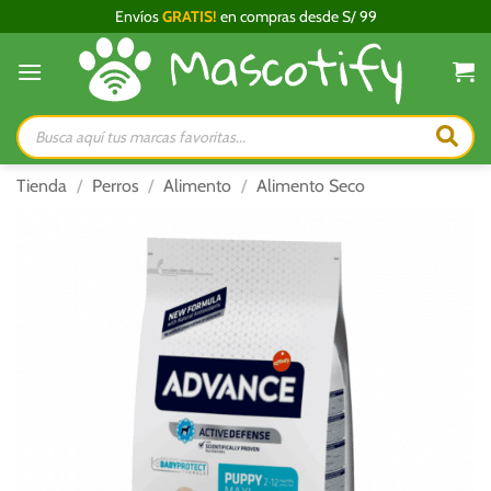
Saltar
Envíos
GRATIS!
en compras desde S/ 99
al
contenido
Búsqueda
de
productos
Tienda
/
Perros
/
Alimento
/
Alimento Seco