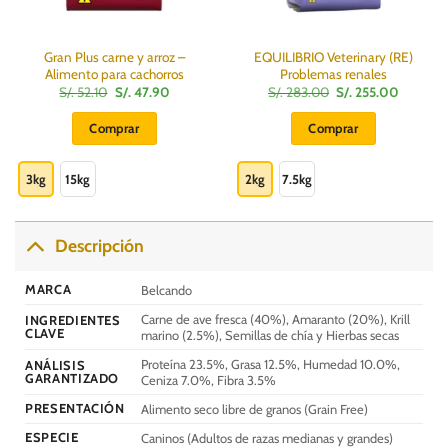
Gran Plus carne y arroz –
EQUILIBRIO Veterinary (RE)
Alimento para cachorros
Problemas renales
El
El
El
El
S/.
52.10
S/.
47.90
S/.
283.00
S/.
255.00
precio
precio
precio
precio
:
original
actual
original
actual
Comprar
Comprar
era:
es:
era:
es:
S/.
S/.
S/.
S/.
Este
Este
52.10.
47.90.
283.00.
255.00.
producto
producto
3kg
15kg
2kg
7.5kg
tiene
tiene
múltiples
múltiples
variantes.
variantes.
Descripción
Las
Las
opciones
opciones
MARCA
Belcando
se
se
Carne de ave fresca (40%), Amaranto (20%), Krill
INGREDIENTES
pueden
pueden
CLAVE
marino (2.5%), Semillas de chía y Hierbas secas
elegir
elegir
Proteína 23.5%, Grasa 12.5%, Humedad 10.0%,
en
en
ANÁLISIS
GARANTIZADO
Ceniza 7.0%, Fibra 3.5%
la
la
página
página
PRESENTACIÓN
Alimento seco libre de granos (Grain Free)
de
de
ESPECIE
Caninos (Adultos de razas medianas y grandes)