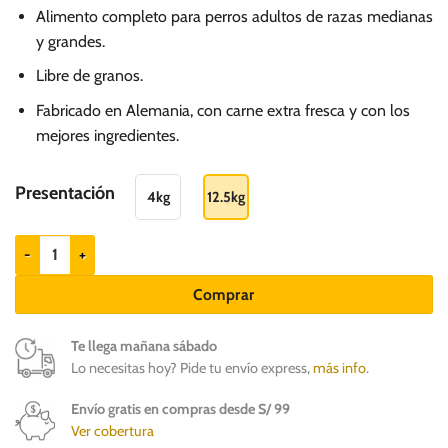
de
Alimento completo para perros adultos de razas medianas
precios:
y grandes.
desde
Libre de granos.
S/.
119.61
Fabricado en Alemania, con carne extra fresca y con los
hasta
mejores ingredientes.
S/.
315.00
Presentación
4kg
12.5kg
Belcando Adult GF Poultry - Ave de corral - Razas medianas y grandes
Comprar
Te llega mañana sábado
Lo necesitas hoy? Pide tu envío express,
más info
.
Envío gratis en compras desde S/ 99
Ver cobertura