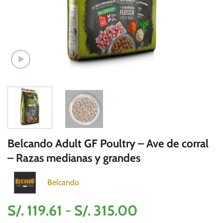
Belcando Adult GF Poultry – Ave de corral
– Razas medianas y grandes
Belcando
Rango
S/.
119.61
-
S/.
315.00