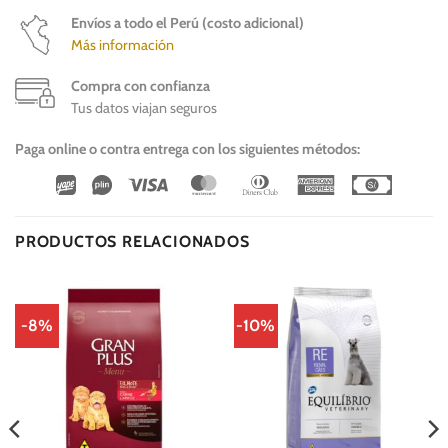
Envíos a todo el Perú (costo adicional)
Más información
Compra con confianza
Tus datos viajan seguros
Paga online o contra entrega con los siguientes métodos:
Wirecard
Vipps
Visa
MasterCard
Dinners
American
Cash
Club
Express
On
Delivery
PRODUCTOS RELACIONADOS
-8%
-10%