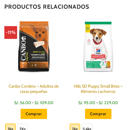
PRODUCTOS RELACIONADOS
-11%
Canbo Cordero – Adultos de
Hills SD Puppy Small Bites –
razas pequeñas
Alimento cachorros
Rango
Rango
S/.
56.00
-
S/.
109.00
S/.
95.00
-
S/.
229.00
de
de
precios:
precios
Comprar
Comprar
desde
desde
S/.
S/.
Este
Este
56.00
95.00
hasta
hasta
producto
producto
3kg
7Kg
2kg
5.6kg