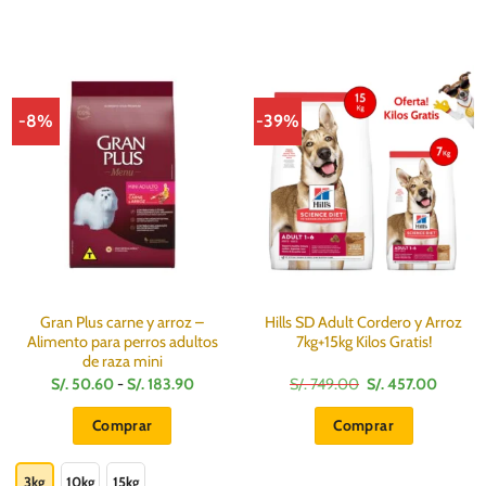
-8%
-39%
Gran Plus carne y arroz –
Hills SD Adult Cordero y Arroz
Alimento para perros adultos
7kg+15kg Kilos Gratis!
de raza mini
Rango
El
El
S/.
50.60
-
S/.
183.90
S/.
749.00
S/.
457.00
de
precio
precio
:
precios:
original
actual
Comprar
Comprar
desde
era:
es:
S/.
S/.
S/.
Este
50.60
749.00.
457.00
hasta
producto
3kg
10kg
15kg