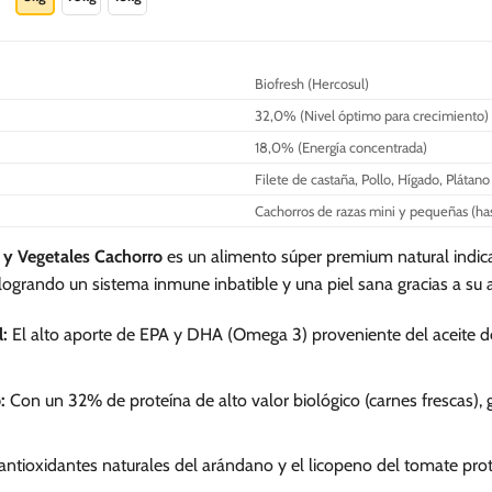
S/.
0
183.90
tiene
múltiples
variantes.
Biofresh (Hercosul)
Las
32,0% (Nivel óptimo para crecimiento)
opciones
se
18,0% (Energía concentrada)
pueden
Filete de castaña, Pollo, Hígado, Pláta
elegir
Cachorros de razas mini y pequeñas (ha
en
la
s y Vegetales Cachorro
es un alimento súper premium natural indicad
página
ogrando un sistema inmune inbatible y una piel sana gracias a su 
de
producto
l:
El alto aporte de EPA y DHA (Omega 3) proveniente del aceite d
:
Con un 32% de proteína de alto valor biológico (carnes frescas), 
antioxidantes naturales del arándano y el licopeno del tomate pro