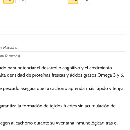
S/.
S/.
192.70
506.0
tiene
tiene
múltiples
múltiples
variantes.
variantes.
Las
Las
opciones
opciones
se
se
pueden
pueden
no y Manzana
elegir
elegir
sta 12 meses)
en
en
la
la
o para potenciar el desarrollo cognitivo y el crecimiento
página
página
alta densidad de proteínas frescas y ácidos grasos Omega 3 y 6.
de
de
producto
producto
e pescado asegura que tu cachorro aprenda más rápido y tenga
garantiza la formación de tejidos fuertes sin acumulación de
tegen al cachorro durante su «ventana inmunológica» tras el