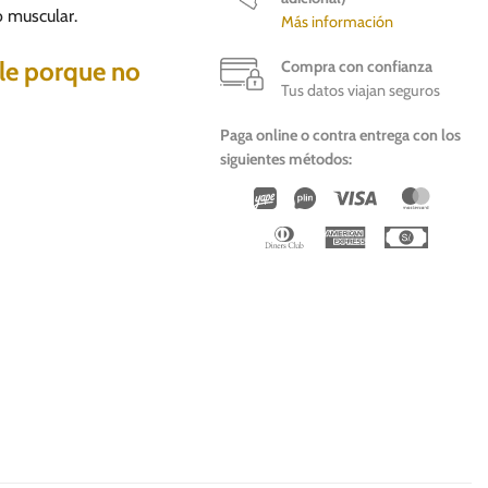
o muscular.
Más información
ble porque no
Compra con confianza
Tus datos viajan seguros
Paga online o contra entrega con los
siguientes métodos:
Wirecard
Vipps
Visa
Master
Dinners
American
Cash
Club
Express
On
Deliver