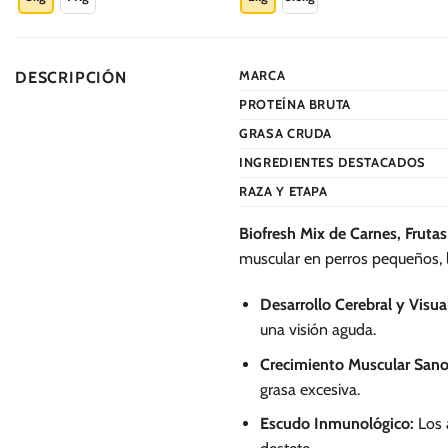
S/.
S/.
109.00
229.0
tiene
tiene
múltiples
múltiples
variantes.
variantes.
MARCA
DESCRIPCIÓN
Las
Las
PROTEÍNA BRUTA
opciones
opciones
se
se
GRASA CRUDA
pueden
pueden
INGREDIENTES DESTACADOS
elegir
elegir
RAZA Y ETAPA
en
en
la
la
Biofresh Mix de Carnes, Fruta
página
página
muscular en perros pequeños, l
de
de
producto
producto
Desarrollo Cerebral y Visua
una visión aguda.
Crecimiento Muscular Sano
grasa excesiva.
Escudo Inmunológico:
Los 