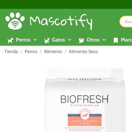
Saltar
al
Búsque
contenido
de
product
Perros
Gatos
Otros
Marc
Tienda
/
Perros
/
Alimento
/
Alimento Seco