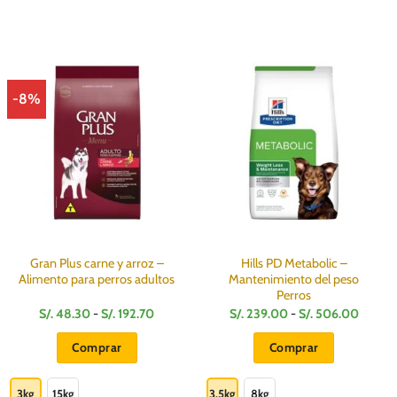
-8%
Gran Plus carne y arroz –
Hills PD Metabolic –
Alimento para perros adultos
Mantenimiento del peso
Perros
Rango
Rango
S/.
48.30
-
S/.
192.70
S/.
239.00
-
S/.
506.00
de
de
precios:
precios
Comprar
Comprar
desde
desde
S/.
S/.
Este
Este
.
48.30
239.0
hasta
hasta
producto
producto
3kg
15kg
3.5kg
8kg