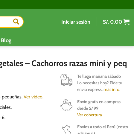
Iniciar sesión
S/.
0.00
Blog
egetales – Cachorros razas mini y peq
Te llega mañana sábado
Lo necesitas hoy? Pide tu
envío express,
más info
.
s pequeñas.
Ver video
.
Envío gratis en compras
ciales.
desde S/ 99
Ver cobertura
 6.
Envíos a todo el Perú (costo
.
adicional)