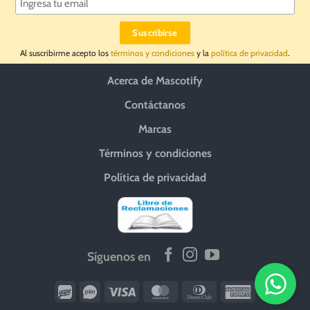
Al suscribirme acepto los
términos y condiciones
y la
política de privacidad
.
Acerca de Mascotify
Contáctanos
Marcas
Términos y condiciones
Política de privacidad
Síguenos en
Wirecard
Vipps
Visa
MasterCard
Dinners
American
Club
Express