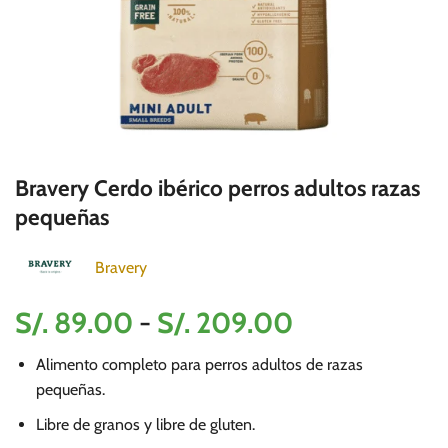
Bravery Cerdo ibérico perros adultos razas
pequeñas
Bravery
Rango
S/.
89.00
-
S/.
209.00
de
Alimento completo para perros adultos de razas
precios:
pequeñas.
desde
Libre de granos y libre de gluten.
S/.