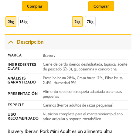
s:
precios:
precios:
Comprar
Comprar
desde
desde
S/.
S/.
Este
Este
0
72.00
101.00
hasta
hasta
producto
producto
2kg
18kg
2kg
7Kg
S/.
S/.
0
376.00
291.60
tiene
tiene
múltiples
múltiples
variantes.
variantes.
Descripción
Las
Las
opciones
opciones
MARCA
Bravery
se
se
Carne de cerdo ibérico deshidratada, tapioca, aceite
INGREDIENTES
pueden
pueden
CLAVE
de pescado (Ω-3), glucosamina y condroitina
elegir
elegir
Proteína bruta 28%, Grasa bruta 17%, Fibra bruta
en
en
ANÁLISIS
GARANTIZADO
2.4%, Humedad 9%
la
la
página
página
Alimento seco con croqueta adaptada para razas
PRESENTACIÓN
pequeñas
de
de
producto
producto
ESPECIE
Caninos (Perros adultos de razas pequeñas)
Nutrición completa para el mantenimiento diario,
USO
RECOMENDADO
salud articular y soporte metabólico
Bravery Iberian Pork Mini Adult es un alimento ultra