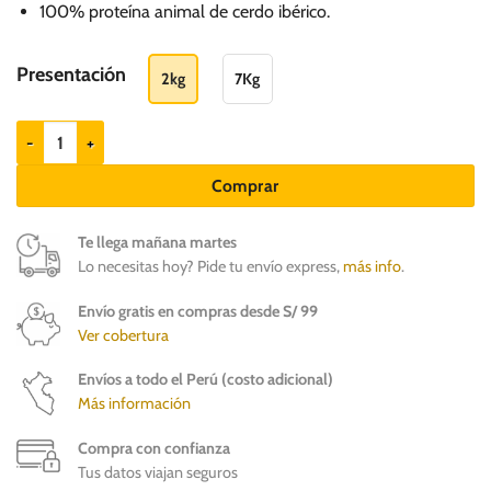
89.00
100% proteína animal de cerdo ibérico.
hasta
S/.
Presentación
2kg
7Kg
209.00
Bravery Cerdo ibérico perros adultos razas pequeñas cantidad
Comprar
Te llega mañana martes
Lo necesitas hoy? Pide tu envío express,
más info
.
Envío gratis en compras desde S/ 99
Ver cobertura
Envíos a todo el Perú (costo adicional)
Más información
Compra con confianza
Tus datos viajan seguros