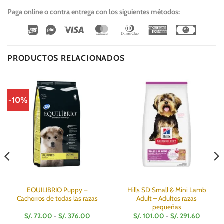
Paga online o contra entrega con los siguientes métodos:
Wirecard
Vipps
Visa
MasterCard
Dinners
American
Cash
Club
Express
On
Delivery
PRODUCTOS RELACIONADOS
-10%
EQUILIBRIO Puppy –
Hills SD Small & Mini Lamb
Cachorros de todas las razas
Adult – Adultos razas
pequeñas
o
Rango
Rango
S/.
72.00
-
S/.
376.00
S/.
101.00
-
S/.
291.60
de
de