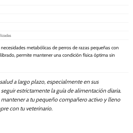
Las
Las
opciones
opciones
se
se
pueden
pueden
elegir
elegir
ilizadas
en
en
la
la
las necesidades metabólicas de perros de razas pequeñas con
página
página
ilibrado, permite mantener una condición física óptima sin
de
de
producto
producto
 salud a largo plazo, especialmente en sus
 seguir estrictamente la guía de alimentación diaria.
a mantener a tu pequeño compañero activo y lleno
pre con tu veterinario.