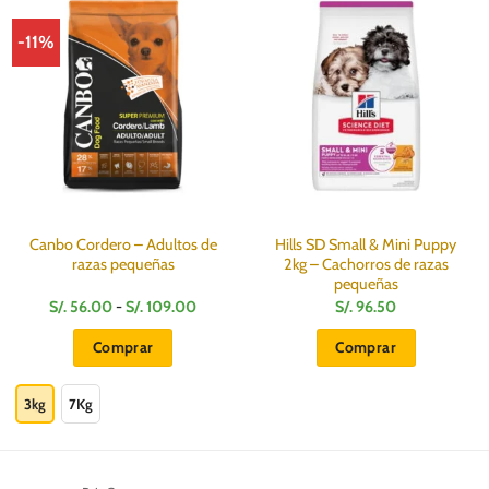
-11%
Canbo Cordero – Adultos de
Hills SD Small & Mini Puppy
razas pequeñas
2kg – Cachorros de razas
pequeñas
Rango
S/.
56.00
-
S/.
109.00
S/.
96.50
de
:
precios:
Comprar
Comprar
desde
S/.
Este
56.00
hasta
producto
3kg
7Kg
S/.
109.00
tiene
múltiples
variantes.