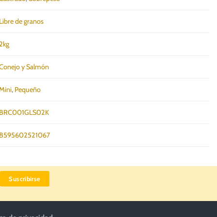
Libre de granos
2kg
Conejo y Salmón
Mini
,
Pequeño
BRC001GLS02K
8595602521067