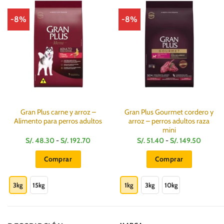
-8%
-8%
Gran Plus carne y arroz –
Gran Plus Gourmet cordero y
Alimento para perros adultos
arroz – perros adultos raza
mini
Rango
Rango
S/.
48.30
-
S/.
192.70
S/.
51.40
-
S/.
149.50
de
de
precios:
precios
Comprar
Comprar
desde
desde
S/.
S/.
Este
Este
48.30
51.40
hasta
hasta
producto
producto
3kg
15kg
1kg
3kg
10kg
S/.
S/.
192.70
149.50
tiene
tiene
múltiples
múltiples
variantes.
variantes.