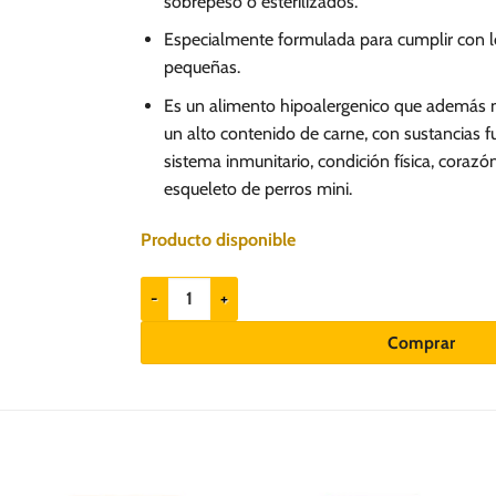
sobrepeso o esterilizados.
Especialmente formulada para cumplir con lo
pequeñas.
Es un alimento hipoalergenico que además n
un alto contenido de carne, con sustancias f
sistema inmunitario, condición física, corazón,
esqueleto de perros mini.
Producto disponible
Brit Care Adult Mini Grain Free Light & Sterilized Ra
Comprar