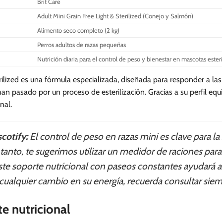
Brit Care
Las
Adult Mini Grain Free Light & Sterilized (Conejo y Salmón)
opciones
se
Alimento seco completo (2 kg)
pueden
Perros adultos de razas pequeñas
elegir
Nutrición diaria para el control de peso y bienestar en mascotas ester
en
la
terilized es una fórmula especializada, diseñada para responder a 
página
n pasado por un proceso de esterilización. Gracias a su perfil equ
de
onal.
producto
cotify:
El control de peso en razas mini es clave para la
o tanto, te sugerimos utilizar un medidor de raciones para
e soporte nutricional con paseos constantes ayudará 
s cualquier cambio en su energía, recuerda consultar siem
e nutricional