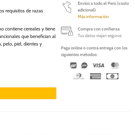
Envíos a todo el Perú (costo
adicional)
s requisitos de razas
Más información
o contiene cereales y tiene
Compra con confianza
Tus datos viajan seguros
uncionales que benefician al
 pelo, piel, dientes y
Paga online o contra entrega con los
siguientes métodos:
Wirecard
Vipps
Visa
Master
Dinners
American
Cash
bbit & Salmon cantidad
Club
Express
On
Deliver