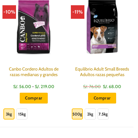
-10%
-11%
Canbo Cordero Adultos de
Equilibrio Adult Small Breeds
razas medianas y grandes
Adultos razas pequeñas
Rango
El
El
S/.
56.00
-
S/.
219.00
S/.
76.00
S/.
68.00
de
precio
precio
precios:
original
actual
Comprar
Comprar
desde
era:
es:
S/.
S/.
S/.
Este
Este
56.00
76.00.
68.00.
hasta
producto
producto
3kg
15kg
500g
2kg
7.5kg
S/.
219.00
tiene
tiene
múltiples
múltiples
variantes.
variantes.