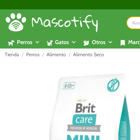
Saltar
al
Búsque
contenido
de
product
Perros
Gatos
Otros
Marc
Tienda
/
Perros
/
Alimento
/
Alimento Seco