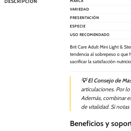
MARCA
DESCRIPCIÓN
Las
Las
VARIEDAD
opciones
opciones
se
se
PRESENTACIÓN
pueden
pueden
ESPECIE
elegir
elegir
USO RECOMENDADO
en
en
la
la
Brit Care Adult Mini Light & S
página
página
tendencia al sobrepeso o que ha
de
de
sacrificar la satisfacción nutrici
producto
producto
💡 El Consejo de Mas
articulaciones. Por l
Además, combinar est
de vitalidad. Si nota
Beneficios y soport