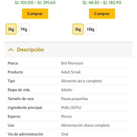
Rango
Rango
S/.
101.00
-
S/.
291.60
S/.
48.30
-
S/.
183.90
de
de
:
precios:
precios:
Comprar
Comprar
desde
desde
S/.
S/.
Este
Este
101.00
48.30
hasta
hasta
producto
producto
2kg
7Kg
3kg
15kg
S/.
S/.
0
291.60
183.90
tiene
tiene
múltiples
múltiples
variantes.
variantes.
Descripción
Las
Las
opciones
opciones
Marca
Brit Premium
se
se
Producto
Adult Small
pueden
pueden
elegir
elegir
Tipo
Alimento seco completo
en
en
Etapa de vida
Adulto
la
la
Tamaño de raza
Razas pequeñas
página
página
de
de
Ingrediente principal
Pollo (50%)
producto
producto
Especie
Perros
Uso
Alimentación diaria completa
Vía de administración
Oral