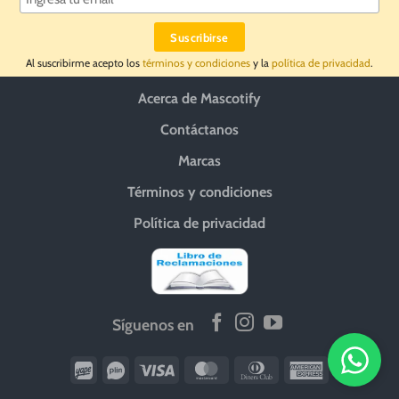
Al suscribirme acepto los
términos y condiciones
y la
política de privacidad
.
Acerca de Mascotify
Contáctanos
Marcas
Términos y condiciones
Política de privacidad
Síguenos en
Wirecard
Vipps
Visa
MasterCard
Dinners
American
Club
Express