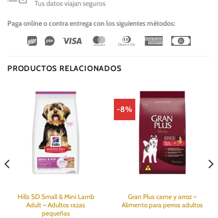
Tus datos viajan seguros
Paga online o contra entrega con los siguientes métodos:
Wirecard
Vipps
Visa
MasterCard
Dinners
American
Cash
Club
Express
On
Delivery
PRODUCTOS RELACIONADOS
-8%
Hills SD Small & Mini Lamb
Gran Plus carne y arroz –
Adult – Adultos razas
Alimento para perros adultos
pequeñas