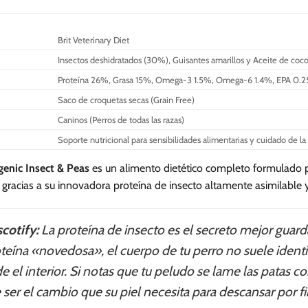
múltiples
múltiples
variantes.
variantes.
Brit Veterinary Diet
Las
Las
Insectos deshidratados (30%), Guisantes amarillos y Aceite de coc
opciones
opciones
se
se
Proteína 26%, Grasa 15%, Omega-3 1.5%, Omega-6 1.4%, EPA 0
pueden
pueden
Saco de croquetas secas (Grain Free)
elegir
elegir
Caninos (Perros de todas las razas)
en
en
Soporte nutricional para sensibilidades alimentarias y cuidado de la
la
la
página
página
genic Insect & Peas
es un alimento dietético completo formulado pa
de
de
 gracias a su innovadora proteína de insecto altamente asimilable y
producto
producto
cotify:
La proteína de insecto es el secreto mejor guar
teína «novedosa», el cuerpo de tu perro no suele identi
e el interior. Si notas que tu peludo se lame las patas 
er el cambio que su piel necesita para descansar por fi