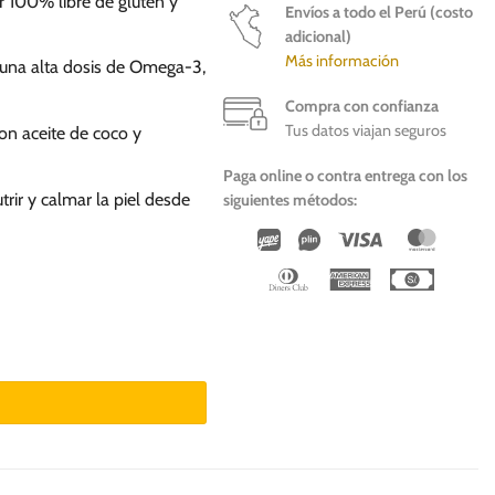
er 100% libre de gluten y
Envíos a todo el Perú (costo
adicional)
Más información
n una alta dosis de Omega-3,
Compra con confianza
Tus datos viajan seguros
on aceite de coco y
Paga online o contra entrega con los
rir y calmar la piel desde
siguientes métodos:
Wirecard
Vipps
Visa
Master
Dinners
American
Cash
Club
Express
On
Deliver
- Alimento para perros cantidad