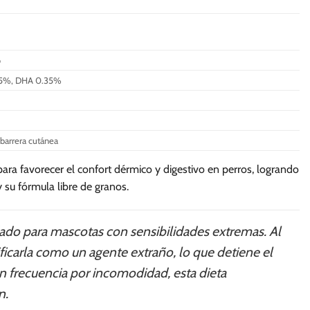
múltiples
variantes.
Las
o
opciones
se
.25%, DHA 0.35%
pueden
elegir
en
 barrera cutánea
la
página
ra favorecer el confort dérmico y digestivo en perros, logrando
de
 su fórmula libre de granos.
producto
dado para mascotas con sensibilidades extremas. Al
ficarla como un agente extraño, lo que detiene el
con frecuencia por incomodidad, esta dieta
n.