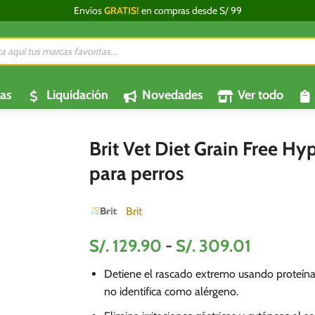
Envíos
GRATIS!
en compras desde S/ 99
da
os
as
Liquidación
Novedades
Ver todo
Brit Vet Diet Grain Free H
para perros
Brit
Rango
S/.
129.90
-
S/.
309.01
de
Detiene el rascado extremo usando proteína
precios:
no identifica como alérgeno.
desde
S/.