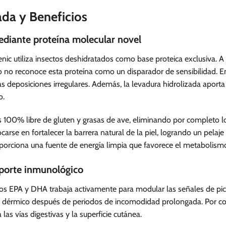
ada y Beneficios
diante proteína molecular novel
enic utiliza insectos deshidratados como base proteica exclusiva. A
 no reconoce esta proteína como un disparador de sensibilidad. En
s deposiciones irregulares. Además, la levadura hidrolizada apor
o.
s 100% libre de gluten y grasas de ave, eliminando por completo lo
carse en fortalecer la barrera natural de la piel, logrando un pel
porciona una fuente de energía limpia que favorece el metabolismo s
oporte inmunológico
os EPA y DHA trabaja activamente para modular las señales de pica
ort dérmico después de periodos de incomodidad prolongada. Por con
as vías digestivas y la superficie cutánea.