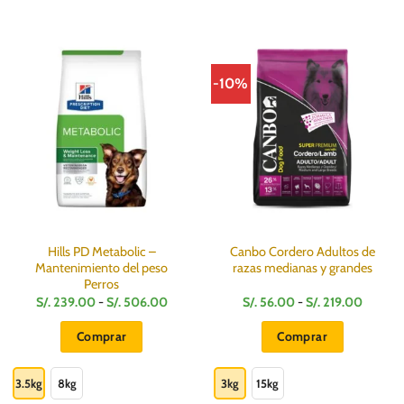
-10%
Hills PD Metabolic –
Canbo Cordero Adultos de
Mantenimiento del peso
razas medianas y grandes
Perros
Rango
Rango
S/.
239.00
-
S/.
506.00
S/.
56.00
-
S/.
219.00
de
de
precios:
precios:
Comprar
Comprar
desde
desde
S/.
S/.
Este
Este
.
239.00
56.00
hasta
hasta
producto
producto
3.5kg
8kg
3kg
15kg
S/.
S/.
506.00
219.00
tiene
tiene