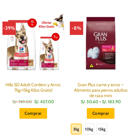
-39%
-8%
Hills SD Adult Cordero y Arroz
Gran Plus carne y arroz –
7kg+15kg Kilos Gratis!
Alimento para perros adultos
de raza mini
El
El
Rango
S/.
749.00
S/.
457.00
S/.
50.60
-
S/.
183.90
precio
precio
de
original
actual
precios:
Comprar
Comprar
era:
es:
desde
S/.
S/.
S/.
Este
749.00.
457.00.
50.60
hasta
producto
3kg
10kg
15kg
S/.
183.90
tiene