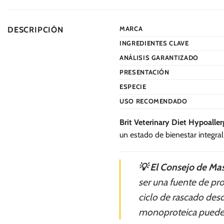
múltiples
múltiples
variantes.
variantes.
MARCA
DESCRIPCIÓN
Las
Las
INGREDIENTES CLAVE
opciones
opciones
se
se
ANÁLISIS GARANTIZADO
pueden
pueden
PRESENTACIÓN
elegir
elegir
ESPECIE
en
en
USO RECOMENDADO
la
la
página
página
Brit Veterinary Diet Hypoaller
de
de
un estado de bienestar integral
producto
producto
💡 El Consejo de Mas
ser una fuente de pro
ciclo de rascado desd
monoproteica puede s