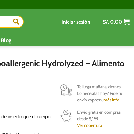
Iniciar sesión
S/.
0.00
Blog
ypoallergenic Hydrolyzed – Alimento
Te llega mañana viernes
Lo necesitas hoy? Pide tu
envío express,
más info
.
Envío gratis en compras
 de insecto que el cuerpo
desde S/ 99
Ver cobertura