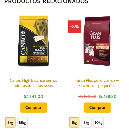
PRODUCTOS RELACIONADOS
-8%
Canbo High Balance perros
Gran Plus pollo y arroz –
adultos todas las razas
Cachorros pequeños
El
El
S/.
242.00
S/.
150.90
S/.
138.80
precio
precio
original
actual
Comprar
Comprar
era:
es:
S/.
S/.
Este
Este
150.90.
138.80
producto
producto
3kg
15kg
1kg
3kg
10kg
tiene
tiene