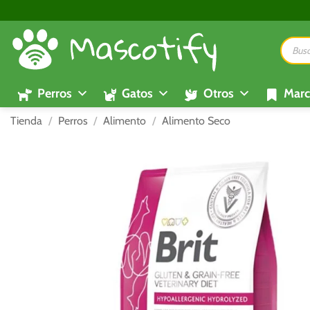
Saltar
al
Búsque
contenido
de
product
Perros
Gatos
Otros
Marc
Tienda
/
Perros
/
Alimento
/
Alimento Seco