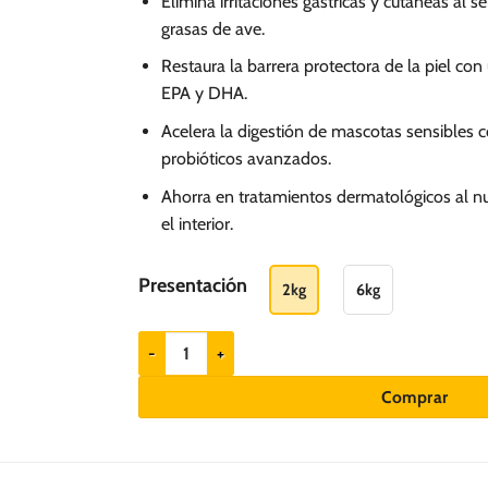
Elimina irritaciones gástricas y cutáneas al s
129.90
grasas de ave.
hasta
Restaura la barrera protectora de la piel co
S/.
EPA y DHA.
309.01
Acelera la digestión de mascotas sensibles c
probióticos avanzados.
Ahorra en tratamientos dermatológicos al nut
el interior.
Presentación
2kg
6kg
Brit Vet Diet Grain Free Hypoallergenic Hydrolyzed 
Comprar