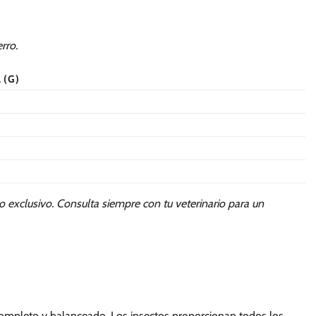
rro.
 (G)
 exclusivo. Consulta siempre con tu veterinario para un
completo y balanceado. Los insectos proporcionan todos los