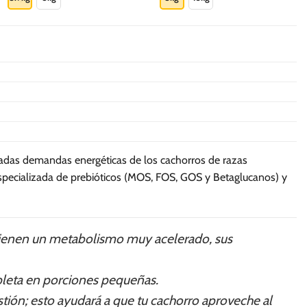
S/.
482.00
tiene
tiene
múltiples
múltiples
variantes.
variantes.
Las
Las
opciones
opciones
se
se
pueden
pueden
elegir
elegir
en
en
la
la
levadas demandas energéticas de los cachorros de razas
página
página
specializada de prebióticos (MOS, FOS, GOS y Betaglucanos) y
de
de
producto
producto
tienen un metabolismo muy acelerado, sus
pleta en porciones pequeñas.
estión; esto ayudará a que tu cachorro aproveche al