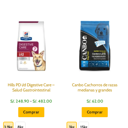
Hills PD i/d Digestive Care –
Canbo Cachorros de razas
Salud Gastrointestinal
medianas y grandes
Rango
S/.
248.90
-
S/.
482.00
S/.
62.00
de
precios:
Comprar
Comprar
desde
S/.
Este
Este
248.90
hasta
producto
producto
3.9kg
8kg
3kg
15kg