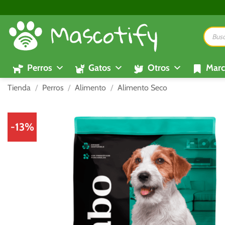
Saltar
al
Búsque
contenido
de
product
Perros
Gatos
Otros
Marc
Tienda
/
Perros
/
Alimento
/
Alimento Seco
-13%