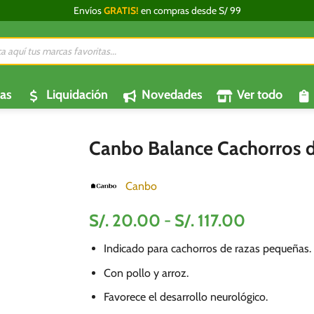
Envíos
GRATIS!
en compras desde S/ 99
da
os
as
Liquidación
Novedades
Ver todo
Canbo Balance Cachorros 
Canbo
Rango
S/.
20.00
-
S/.
117.00
de
Indicado para cachorros de razas pequeñas.
precios:
desde
Con pollo y arroz.
S/.
Favorece el desarrollo neurológico.
20.00