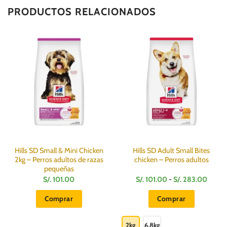
PRODUCTOS RELACIONADOS
Hills SD Small & Mini Chicken
Hills SD Adult Small Bites
2kg – Perros adultos de razas
chicken – Perros adultos
pequeñas
Rango
S/.
101.00
S/.
101.00
-
S/.
283.00
de
precio
Comprar
Comprar
desde
S/.
Este
101.0
hasta
producto
2kg
6.8kg