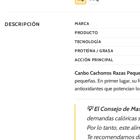
S/.
283.0
tiene
múltiples
variantes.
MARCA
DESCRIPCIÓN
Las
PRODUCTO
opciones
se
TECNOLOGÍA
pueden
PROTEÍNA / GRASA
elegir
ACCIÓN PRINCIPAL
en
la
Canbo Cachorros Razas Pequ
página
pequeñas. En primer lugar, su f
de
antioxidantes que potencian l
producto
💡 El Consejo de Mas
demandas calóricas s
Por lo tanto, este a
Te recomendamos divid