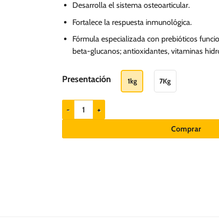
hasta
Desarrolla el sistema osteoarticular.
S/.
Fortalece la respuesta inmunológica.
117.00
Fórmula especializada con prebióticos func
beta-glucanos; antioxidantes, vitaminas hidr
Presentación
1kg
7Kg
Canbo Balance Cachorros de razas pequeñas cantid
Comprar