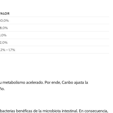
VALOR
30,0%
18,0%
3,0%
12,0%
1,2% – 1,7%
u metabolismo acelerado. Por ende, Canbo ajusta la
ño.
acterias benéficas de la microbiota intestinal. En consecuencia,