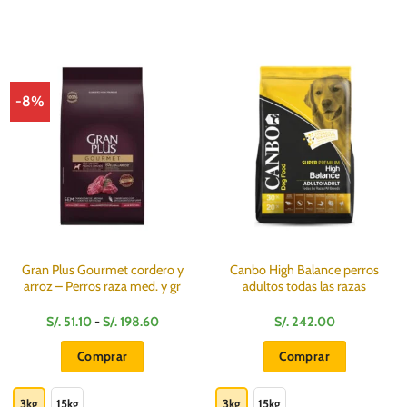
-8%
Gran Plus Gourmet cordero y
Canbo High Balance perros
arroz – Perros raza med. y gr
adultos todas las razas
Rango
S/.
51.10
-
S/.
198.60
S/.
242.00
de
s:
precios:
Comprar
Comprar
desde
S/.
Este
Este
0
51.10
hasta
producto
producto
3kg
15kg
3kg
15kg