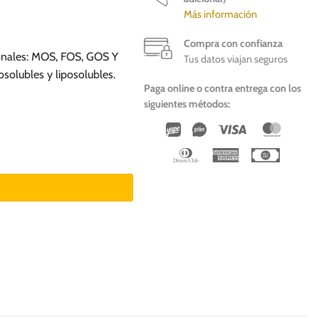
Más información
Compra con confianza
ionales: MOS, FOS, GOS Y
Tus datos viajan seguros
osolubles y liposolubles.
Paga online o contra entrega con los
siguientes métodos:
Wirecard
Vipps
Visa
Master
ad
Dinners
American
Cash
Club
Express
On
Deliver