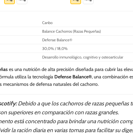
S/.
0
198.60
tiene
tiene
múltiples
múltiples
variantes.
variantes.
Canbo
Las
Las
Balance Cachorros (Razas Pequeñas)
opciones
opciones
se
se
Defense Balance®
pueden
pueden
30,0% / 18,0%
elegir
elegir
Desarrollo inmunológico, cognitivo y osteoarticular
en
en
la
la
eñas
es una nutrición de alta precisión diseñada para cubrir las e
página
página
órmula utiliza la tecnología
Defense Balance®
, una combinación e
de
de
os mecanismos de defensa naturales del cachorro.
producto
producto
cotify:
Debido a que los cachorros de razas pequeñas 
on superiores en comparación con razas grandes.
limento está concentrado para brindar una nutrición com
ir la ración diaria en varias tomas para facilitar su dig