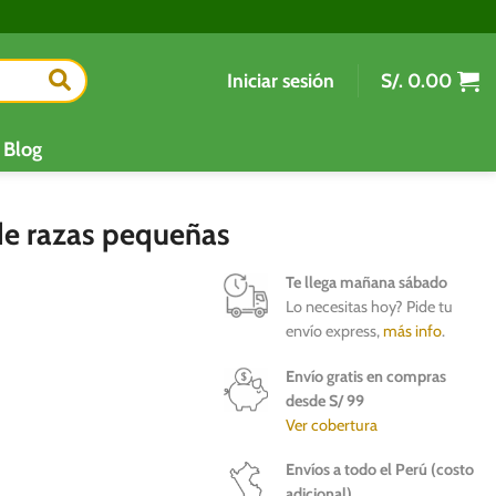
Iniciar sesión
S/.
0.00
Blog
de razas pequeñas
Te llega mañana sábado
Lo necesitas hoy? Pide tu
envío express,
más info
.
Envío gratis en compras
desde S/ 99
Ver cobertura
Envíos a todo el Perú (costo
adicional)