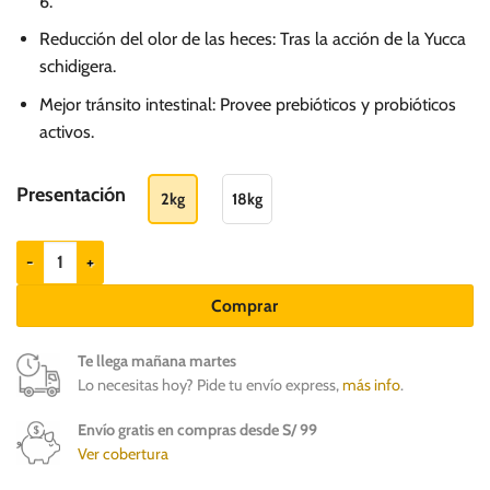
6.
72.00
hasta
Reducción del olor de las heces: Tras la acción de la Yucca
schidigera.
S/.
376.00
Mejor tránsito intestinal: Provee prebióticos y probióticos
activos.
Presentación
2kg
18kg
EQUILIBRIO Puppy - Cachorros de todas las razas cantidad
Comprar
Te llega mañana martes
Lo necesitas hoy? Pide tu envío express,
más info
.
Envío gratis en compras desde S/ 99
Ver cobertura