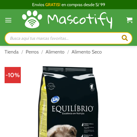
Saltar
Envíos
GRATIS!
en compras desde S/ 99
al
contenido
Búsqueda
de
productos
Tienda
/
Perros
/
Alimento
/
Alimento Seco
-10%