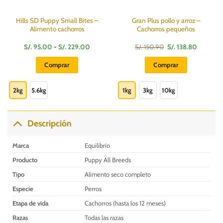
Hills SD Puppy Small Bites –
Gran Plus pollo y arroz –
Alimento cachorros
Cachorros pequeños
Rango
El
El
S/.
95.00
-
S/.
229.00
S/.
150.90
S/.
138.80
de
precio
precio
precios:
original
actual
Comprar
Comprar
desde
era:
es:
S/.
S/.
S/.
Este
Este
95.00
150.90.
138.80.
hasta
producto
producto
2kg
5.6kg
1kg
3kg
10kg
S/.
229.00
tiene
tiene
múltiples
múltiples
variantes.
variantes.
Descripción
Las
Las
opciones
opciones
Marca
Equilibrio
se
se
Producto
Puppy All Breeds
pueden
pueden
elegir
elegir
Tipo
Alimento seco completo
en
en
Especie
Perros
la
la
Etapa de vida
Cachorros (hasta los 12 meses)
página
página
de
de
Razas
Todas las razas