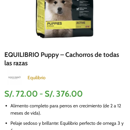
EQUILIBRIO Puppy – Cachorros de todas
las razas
Equilibrio
Rango
S/.
72.00
-
S/.
376.00
de
Alimento completo para perros en crecimiento (de 2 a 12
precios:
meses de vida).
desde
Pelaje sedoso y brillante: Equilibrio perfecto de omega 3 y
S/.