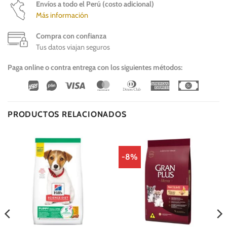
Envíos a todo el Perú (costo adicional)
Más información
Compra con confianza
Tus datos viajan seguros
Paga online o contra entrega con los siguientes métodos:
Wirecard
Vipps
Visa
MasterCard
Dinners
American
Cash
Club
Express
On
Delivery
PRODUCTOS RELACIONADOS
-8%