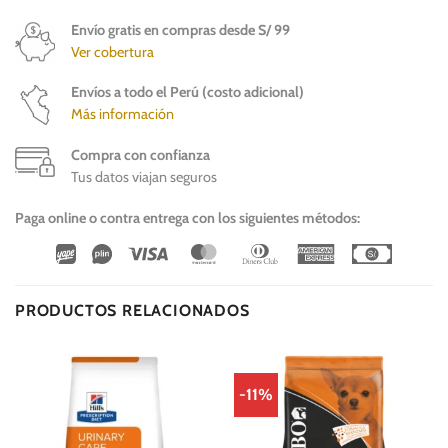
Envío gratis en compras desde S/ 99
Ver cobertura
Envíos a todo el Perú (costo adicional)
Más información
Compra con confianza
Tus datos viajan seguros
Paga online o contra entrega con los siguientes métodos:
Wirecard
Vipps
Visa
MasterCard
Dinners
American
Cash
Club
Express
On
Delivery
PRODUCTOS RELACIONADOS
-11%