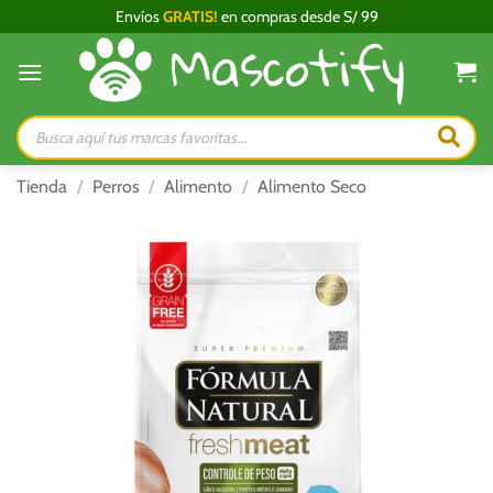
Saltar
Envíos
GRATIS!
en compras desde S/ 99
al
contenido
Búsqueda
de
productos
Tienda
/
Perros
/
Alimento
/
Alimento Seco