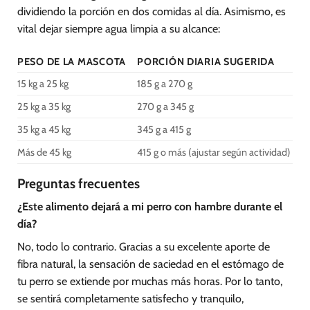
dividiendo la porción en dos comidas al día. Asimismo, es
vital dejar siempre agua limpia a su alcance:
PESO DE LA MASCOTA
PORCIÓN DIARIA SUGERIDA
15 kg a 25 kg
185 g a 270 g
25 kg a 35 kg
270 g a 345 g
35 kg a 45 kg
345 g a 415 g
Más de 45 kg
415 g o más (ajustar según actividad)
Preguntas frecuentes
¿Este alimento dejará a mi perro con hambre durante el
día?
No, todo lo contrario. Gracias a su excelente aporte de
fibra natural, la sensación de saciedad en el estómago de
tu perro se extiende por muchas más horas. Por lo tanto,
se sentirá completamente satisfecho y tranquilo,