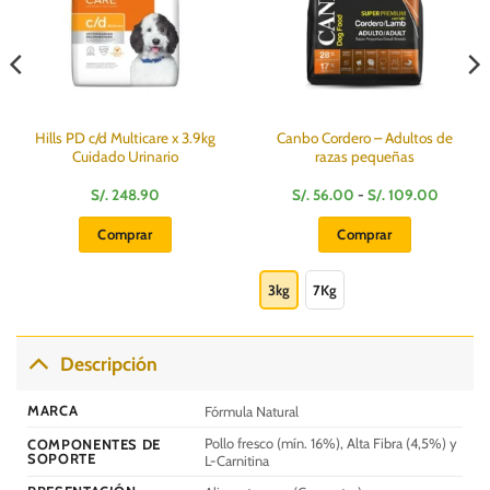
Hills PD c/d Multicare x 3.9kg
Canbo Cordero – Adultos de
Cuidado Urinario
razas pequeñas
Rango
S/.
248.90
S/.
56.00
-
S/.
109.00
de
precios:
Comprar
Comprar
desde
S/.
Este
.
56.00
hasta
producto
3kg
7Kg
S/.
109.00
tiene
múltiples
variantes.
Descripción
Las
opciones
MARCA
Fórmula Natural
se
Pollo fresco (mín. 16%), Alta Fibra (4,5%) y
COMPONENTES DE
pueden
SOPORTE
L-Carnitina
elegir