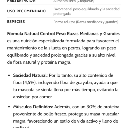
PRESENTACIÓN
Alimento seco (Croquetas)
en
la
Favorecer el peso equilibrado y la saciedad
USO RECOMENDADO
página
prolongada
de
ESPECIES
Perros adultos (Razas medianas y grandes)
producto
Fórmula Natural Control Peso Razas Medianas y Grandes
es una nutrición especializada formulada para favorecer el
mantenimiento de la silueta en perros, logrando un peso
equilibrado y saciedad prolongada gracias a su alto nivel
de fibra natural y proteína magra.
Saciedad Natural:
Por lo tanto, su alto contenido de
fibra (4,5%), incluyendo fibra de guayaba, ayuda a que
tu mascota se sienta llena por más tiempo, evitando la
ansiedad por comer.
Músculos Definidos:
Además, con un 30% de proteína
proveniente de pollo fresco, protege su masa muscular
magra, favoreciendo un estilo de vida activo y lleno de