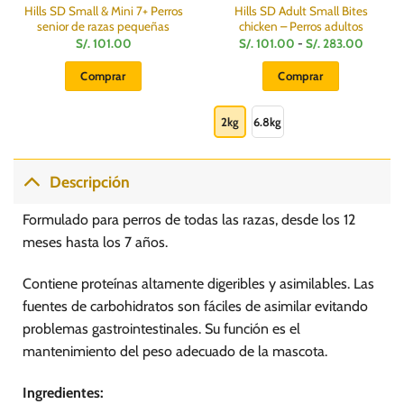
Hills SD Small & Mini 7+ Perros
Hills SD Adult Small Bites
senior de razas pequeñas
chicken – Perros adultos
Rango
S/.
101.00
S/.
101.00
-
S/.
283.00
de
:
precios:
Comprar
Comprar
desde
S/.
Este
101.00
hasta
producto
2kg
6.8kg
S/.
0
283.00
tiene
múltiples
variantes.
Descripción
Las
opciones
Formulado para perros de todas las razas, desde los 12
se
meses hasta los 7 años.
pueden
elegir
Contiene proteínas altamente digeribles y asimilables. Las
en
fuentes de carbohidratos son fáciles de asimilar evitando
la
página
problemas gastrointestinales. Su función es el
de
mantenimiento del peso adecuado de la mascota.
producto
Ingredientes: