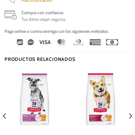
Más información
Compra con confianza
Tus datos viajan seguros
Paga online o contra entrega con los siguientes métodos:
Wirecard
Vipps
Visa
MasterCard
Dinners
American
Cash
Club
Express
On
Delivery
PRODUCTOS RELACIONADOS