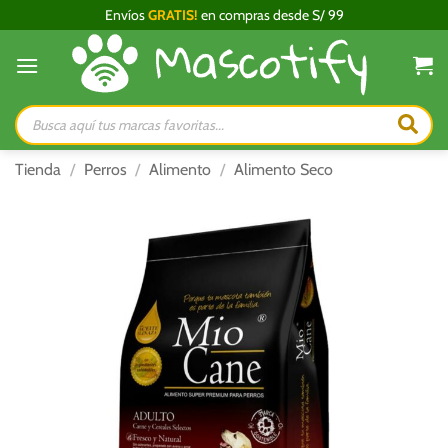
Saltar
Envíos
GRATIS!
en compras desde S/ 99
al
contenido
Búsqueda
de
productos
Tienda
/
Perros
/
Alimento
/
Alimento Seco