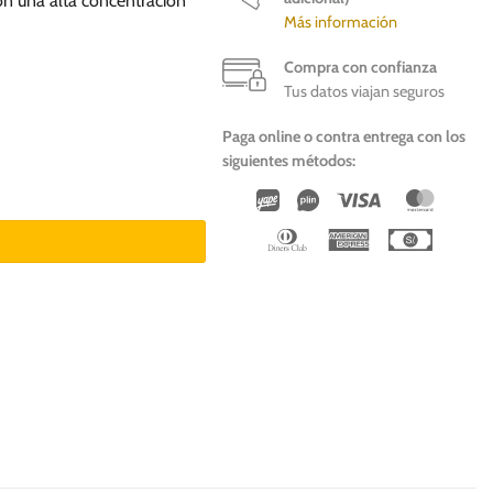
on una alta concentración
Más información
Compra con confianza
Tus datos viajan seguros
Paga online o contra entrega con los
siguientes métodos:
Wirecard
Vipps
Visa
Master
Dinners
American
Cash
Club
Express
On
Deliver