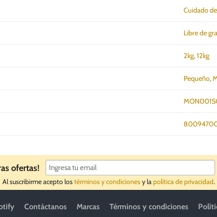
Cuidado de
Libre de gr
2kg
,
12kg
Pequeño
,
M
MON001S
80094700
ras ofertas!
Al suscribirme acepto los
términos y condiciones
y la
política de privacidad
.
otify
Contáctanos
Marcas
Términos y condiciones
Polít