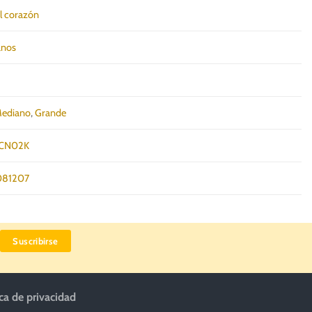
l corazón
anos
ediano
,
Grande
CN02K
81207
ica de privacidad