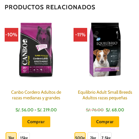
PRODUCTOS RELACIONADOS
-10%
-11%
Canbo Cordero Adultos de
Equilibrio Adult Small Breeds
razas medianas y grandes
Adultos razas pequeñas
Rango
El
El
S/.
56.00
-
S/.
219.00
S/.
76.00
S/.
68.00
de
precio
precio
precios:
original
actual
Comprar
Comprar
desde
era:
es:
S/.
S/.
S/.
Este
Este
56.00
76.00.
68.00.
hasta
producto
producto
3kg
15kg
500g
2kg
7.5kg