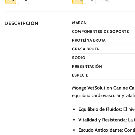
S/.
219.00
tiene
tiene
múltiples
múltiples
variantes.
variantes.
MARCA
DESCRIPCIÓN
Las
Las
COMPONENTES DE SOPORTE
opciones
opciones
se
se
PROTEÍNA BRUTA
pueden
pueden
GRASA BRUTA
elegir
elegir
SODIO
en
en
PRESENTACIÓN
la
la
página
página
ESPECIE
de
de
Monge VetSolution Canine Ca
producto
producto
equilibrio cardiovascular y vit
Equilibrio de Fluidos:
El niv
Vitalidad y Resistencia:
La 
Escudo Antioxidante:
Conti