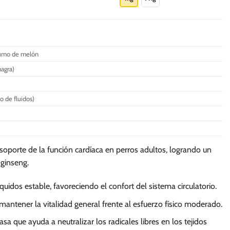
S/.
115.00
tiene
múltiples
variantes.
Las
Zumo de melón
opciones
se
agra)
pueden
elegir
o de fluidos)
en
la
página
de
soporte de la función cardíaca en perros adultos, logrando un
producto
 ginseng.
idos estable, favoreciendo el confort del sistema circulatorio.
ntener la vitalidad general frente al esfuerzo físico moderado.
que ayuda a neutralizar los radicales libres en los tejidos