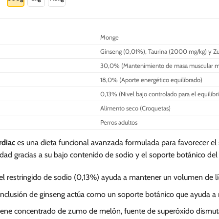
S/.
226.00
tiene
múltiples
variantes.
Monge
Las
Ginseng (0,01%), Taurina (2000 mg/kg) y 
opciones
se
30,0% (Mantenimiento de masa muscular m
pueden
18,0% (Aporte energético equilibrado)
elegir
0,13% (Nivel bajo controlado para el equilibri
en
Alimento seco (Croquetas)
la
página
Perros adultos
de
rdiac
es una dieta funcional avanzada formulada para favorecer el 
producto
alidad gracias a su bajo contenido de sodio y el soporte botánico del
el restringido de sodio (0,13%) ayuda a mantener un volumen de líqu
inclusión de ginseng actúa como un soporte botánico que ayuda a ma
ene concentrado de zumo de melón, fuente de superóxido dismutasa 