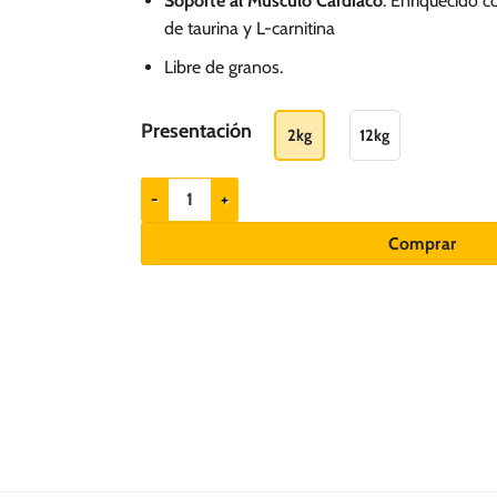
Soporte al Músculo Cardíaco
: Enriquecido c
de taurina y L-carnitina
Libre de granos.
Presentación
2kg
12kg
Monge VetSolution Canine Cardiac cantidad
Comprar