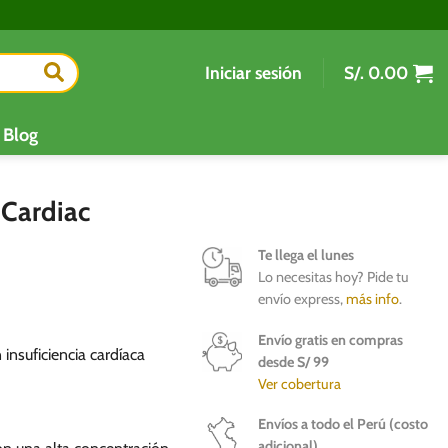
Iniciar sesión
S/.
0.00
Blog
 Cardiac
Te llega el lunes
Lo necesitas hoy? Pide tu
envío express,
más info
.
Envío gratis en compras
insuficiencia cardíaca
desde S/ 99
Ver cobertura
Envíos a todo el Perú (costo
adicional)