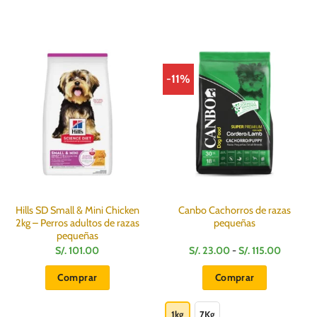
-11%
Hills SD Small & Mini Chicken
Canbo Cachorros de razas
2kg – Perros adultos de razas
pequeñas
pequeñas
Rango
S/.
101.00
S/.
23.00
-
S/.
115.00
de
precios:
Comprar
Comprar
desde
S/.
Este
.
23.00
hasta
producto
1kg
7Kg