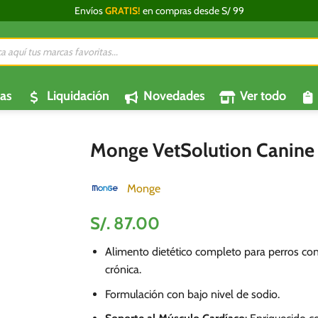
Envíos
GRATIS!
en compras desde S/ 99
da
os
as
Liquidación
Novedades
Ver todo
Monge VetSolution Canine
Monge
S/.
87.00
Alimento dietético completo para perros con 
crónica.
Formulación con bajo nivel de sodio.