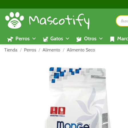
Saltar
al
Búsque
contenido
de
product
Perros
Gatos
Otros
Marc
Tienda
/
Perros
/
Alimento
/
Alimento Seco