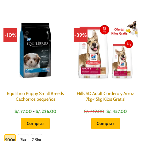
-10%
-39%
Equilibrio Puppy Small Breeds
Hills SD Adult Cordero y Arroz
Cachorros pequeños
7kg+15kg Kilos Gratis!
Rango
El
El
S/.
77.00
-
S/.
226.00
S/.
749.00
S/.
457.00
de
precio
precio
precios:
original
actual
Comprar
Comprar
desde
era:
es:
S/.
S/.
S/.
Este
77.00
749.00.
457.00
hasta
producto
500g
2kg
7.5kg