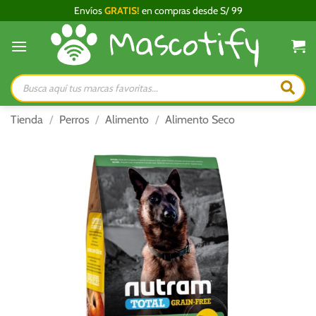
Saltar
Envíos
GRATIS!
en compras desde S/ 99
al
contenido
Búsqueda
de
productos
Tienda
/
Perros
/
Alimento
/
Alimento Seco