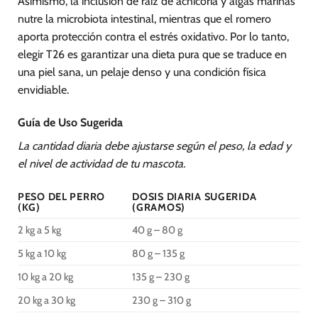
Asimismo, la inclusión de raíz de achicoria y algas marinas
nutre la microbiota intestinal, mientras que el romero
aporta protección contra el estrés oxidativo. Por lo tanto,
elegir T26 es garantizar una dieta pura que se traduce en
una piel sana, un pelaje denso y una condición física
envidiable.
Guía de Uso Sugerida
La cantidad diaria debe ajustarse según el peso, la edad y
el nivel de actividad de tu mascota.
PESO DEL PERRO
DOSIS DIARIA SUGERIDA
(KG)
(GRAMOS)
2 kg a 5 kg
40 g – 80 g
5 kg a 10 kg
80 g – 135 g
10 kg a 20 kg
135 g – 230 g
20 kg a 30 kg
230 g – 310 g