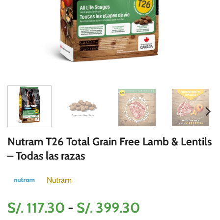
Nutram T26 Total Grain Free Lamb & Lentils
– Todas las razas
Nutram
Rango
S/.
117.30
-
S/.
399.30