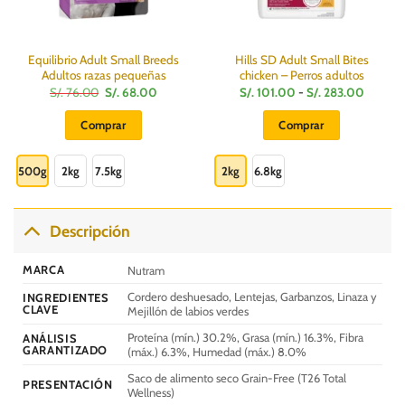
Equilibrio Adult Small Breeds
Hills SD Adult Small Bites
Adultos razas pequeñas
chicken – Perros adultos
El
El
Rango
S/.
76.00
S/.
68.00
S/.
101.00
-
S/.
283.00
precio
precio
de
:
original
actual
precios:
Comprar
Comprar
era:
es:
desde
S/.
S/.
S/.
Este
Este
76.00.
68.00.
101.00
hasta
producto
producto
500g
2kg
7.5kg
2kg
6.8kg
S/.
283.00
tiene
tiene
múltiples
múltiples
variantes.
variantes.
Descripción
Las
Las
opciones
opciones
MARCA
Nutram
se
se
Cordero deshuesado, Lentejas, Garbanzos, Linaza y
INGREDIENTES
pueden
pueden
CLAVE
Mejillón de labios verdes
elegir
elegir
Proteína (mín.) 30.2%, Grasa (mín.) 16.3%, Fibra
en
en
ANÁLISIS
GARANTIZADO
(máx.) 6.3%, Humedad (máx.) 8.0%
la
la
página
página
Saco de alimento seco Grain-Free (T26 Total
PRESENTACIÓN
Wellness)
de
de