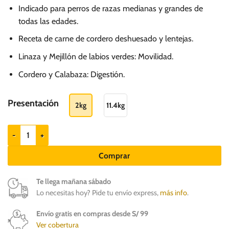
de
Indicado para perros de razas medianas y grandes de
precios:
todas las edades.
desde
Receta de carne de cordero deshuesado y lentejas.
S/.
117.30
Linaza y Mejillón de labios verdes: Movilidad.
hasta
Cordero y Calabaza: Digestión.
S/.
399.30
Presentación
2kg
11.4kg
Nutram T26 Total Grain Free Lamb & Lentils - Todas las razas cantidad
Comprar
Te llega mañana sábado
Lo necesitas hoy? Pide tu envío express,
más info
.
Envío gratis en compras desde S/ 99
Ver cobertura