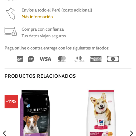
Envíos a todo el Perú (costo adicional)
Más información
Compra con confianza
Tus datos viajan seguros
Paga online o contra entrega con los siguientes métodos:
Wirecard
Vipps
Visa
MasterCard
Dinners
American
Cash
Club
Express
On
Delivery
PRODUCTOS RELACIONADOS
-11%