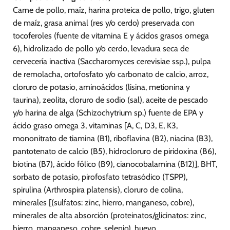
Carne de pollo, maíz, harina proteica de pollo, trigo, gluten
de maíz, grasa animal (res y/o cerdo) preservada con
tocoferoles (fuente de vitamina E y ácidos grasos omega
6), hidrolizado de pollo y/o cerdo, levadura seca de
cervecería inactiva (Saccharomyces cerevisiae ssp.), pulpa
de remolacha, ortofosfato y/o carbonato de calcio, arroz,
cloruro de potasio, aminoácidos (lisina, metionina y
taurina), zeolita, cloruro de sodio (sal), aceite de pescado
y/o harina de alga (Schizochytrium sp.) fuente de EPA y
ácido graso omega 3, vitaminas [A, C, D3, E, K3,
mononitrato de tiamina (B1), riboflavina (B2), niacina (B3),
pantotenato de calcio (B5), hidrocloruro de piridoxina (B6),
biotina (B7), ácido fólico (B9), cianocobalamina (B12)], BHT,
sorbato de potasio, pirofosfato tetrasódico (TSPP),
spirulina (Arthrospira platensis), cloruro de colina,
minerales [(sulfatos: zinc, hierro, manganeso, cobre),
minerales de alta absorción (proteinatos/glicinatos: zinc,
hierro, manganeso, cobre, selenio), huevo.