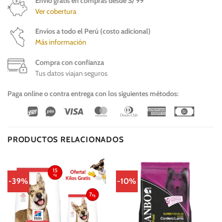
Envío gratis en compras desde S/ 99
Ver cobertura
Envíos a todo el Perú (costo adicional)
Más información
Compra con confianza
Tus datos viajan seguros
Paga online o contra entrega con los siguientes métodos:
Wirecard
Vipps
Visa
MasterCard
Dinners
American
Cash
Club
Express
On
Delivery
PRODUCTOS RELACIONADOS
-39%
-10%