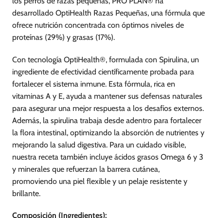
los perros de razas pequeñas, PRO PLAN® ha
de
desarrollado OptiHealth Razas Pequeñas, una fórmula que
producto
ofrece nutrición concentrada con óptimos niveles de
proteínas (29%) y grasas (17%).
Con tecnología OptiHealth®, formulada con Spirulina, un
ingrediente de efectividad científicamente probada para
fortalecer el sistema inmune. Esta fórmula, rica en
vitaminas A y E, ayuda a mantener sus defensas naturales
para asegurar una mejor respuesta a los desafíos externos.
Además, la spirulina trabaja desde adentro para fortalecer
la flora intestinal, optimizando la absorción de nutrientes y
mejorando la salud digestiva. Para un cuidado visible,
nuestra receta también incluye ácidos grasos Omega 6 y 3
y minerales que refuerzan la barrera cutánea,
promoviendo una piel flexible y un pelaje resistente y
brillante.
Composición (Ingredientes):