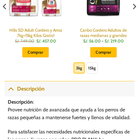
Hills SD Adult Cordero y Arroz
Canbo Cordero Adultos de
7kg+15kg Kilos Gratis!
razas medianas y grandes
El
El
Rango
S/.
749.00
S/.
457.00
S/.
56.00
-
S/.
219.00
precio
precio
de
:
original
actual
precios:
Comprar
Comprar
era:
es:
desde
S/.
S/.
S/.
Este
749.00.
457.00.
56.00
hasta
producto
3kg
15kg
S/.
0
219.00
tiene
múltiples
variantes.
Descripción
Las
opciones
Descripción
:
se
Provee nutrición de avanzada que ayuda a los perros de
pueden
razas pequeñas a mantenerse fuertes y llenos de vitalidad.
elegir
en
Para satisfacer las necesidades nutricionales específicas de
la
página