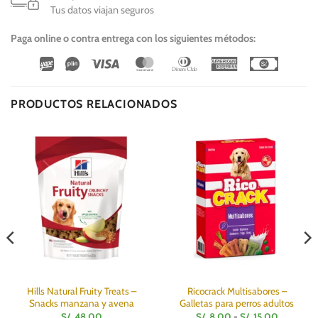
Tus datos viajan seguros
Paga online o contra entrega con los siguientes métodos:
Wirecard
Vipps
Visa
MasterCard
Dinners
American
Cash
Club
Express
On
Delivery
PRODUCTOS RELACIONADOS
Hills Natural Fruity Treats –
Ricocrack Multisabores –
Snacks manzana y avena
Galletas para perros adultos
Rango
S/.
48.00
S/.
8.00
-
S/.
15.00