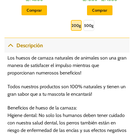
de
precios:
Comprar
Comprar
desde
S/.
Este
8.00
hasta
producto
200g
500g
S/.
15.00
tiene
múltiples
variantes.
Descripción
Las
opciones
Los huesos de carnaza naturales de animales son una gran
se
manera de satisfacer el impulso mientras que
pueden
proporcionan numerosos beneficios!
elegir
en
Todos nuestros productos son 100% naturales y tienen un
la
página
gran sabor que a tu mascota le encantará!
de
producto
Beneficios de hueso de la carnaza:
Higiene dental: No solo los humanos deben tener cuidado
con nuestra salud dental, los perros también están en
riesgo de enfermedad de las encías y sus efectos negativos