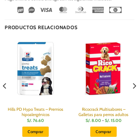
Wirecard
Vipps
Visa
MasterCard
Dinners
American
Cash
Club
Express
On
Delivery
PRODUCTOS RELACIONADOS
Hills PD Hypo Treats – Premios
Ricocrack Multisabores –
hipoalergénicos
Galletas para perros adultos
Rango
S/.
76.60
S/.
8.00
-
S/.
15.00
de
:
precios:
Comprar
Comprar
desde
S/.