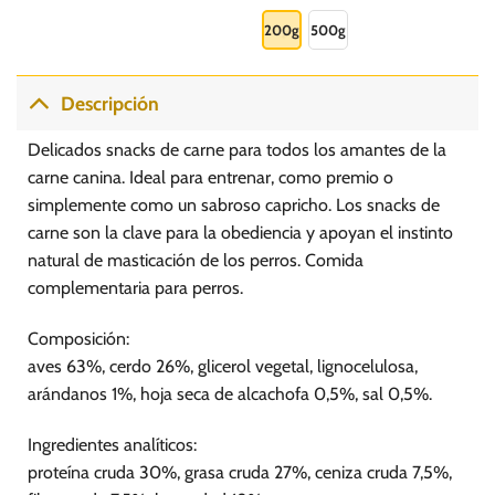
Este
8.00
hasta
producto
200g
500g
S/.
15.00
tiene
múltiples
variantes.
Descripción
Las
opciones
Delicados snacks de carne para todos los amantes de la
se
carne canina. Ideal para entrenar, como premio o
pueden
simplemente como un sabroso capricho. Los snacks de
elegir
carne son la clave para la obediencia y apoyan el instinto
en
la
natural de masticación de los perros. Comida
página
complementaria para perros.
de
producto
Composición:
aves 63%, cerdo 26%, glicerol vegetal, lignocelulosa,
arándanos 1%, hoja seca de alcachofa 0,5%, sal 0,5%.
Ingredientes analíticos:
proteína cruda 30%, grasa cruda 27%, ceniza cruda 7,5%,