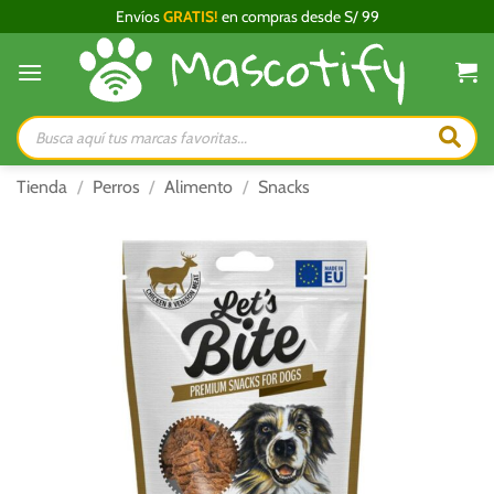
Saltar
Envíos
GRATIS!
en compras desde S/ 99
al
contenido
Búsqueda
de
productos
Tienda
/
Perros
/
Alimento
/
Snacks