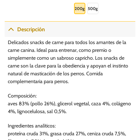
Este
8.00
hasta
producto
200g
500g
S/.
15.00
tiene
múltiples
variantes.
Descripción
Las
opciones
Delicados snacks de carne para todos los amantes de la
se
carne canina. Ideal para entrenar, como premio o
pueden
simplemente como un sabroso capricho. Los snacks de
elegir
carne son la clave para la obediencia y apoyan el instinto
en
la
natural de masticación de los perros. Comida
página
complementaria para perros.
de
producto
Composición:
aves 83% (pollo 26%), glicerol vegetal, caza 4%, colágeno
4%, lignocelulosa, sal 0,5%.
Ingredientes analíticos:
proteína cruda 31%, grasa cruda 27%, ceniza cruda 7,5%,