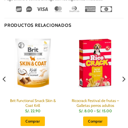
Wirecard
Vipps
Visa
MasterCard
Dinners
American
Cash
Club
Express
On
Delivery
PRODUCTOS RELACIONADOS
Brit Functional Snack Skin &
Ricocrack Festival de frutas –
Coat Krill
Galletas perros adultos
Rango
S/.
22.90
S/.
8.00
-
S/.
15.00
de
precios:
Comprar
Comprar
desde
S/.