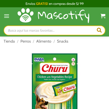
Saltar
Envíos
GRATIS!
en compras desde S/ 99
al
contenido
Búsqueda
de
productos
Tienda
/
Perros
/
Alimento
/
Snacks