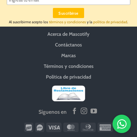
Al suscribirme acepto los
términos y condiciones
y la
política de privacidad
.
Acerca de Mascotify
Contáctanos
Marcas
Términos y condiciones
Política de privacidad
Síguenos en
Wirecard
Vipps
Visa
MasterCard
Dinners
American
Club
Express