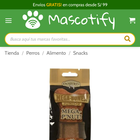
Saltar
Envíos
GRATIS!
en compras desde S/ 99
al
contenido
Búsqueda
de
productos
Tienda
/
Perros
/
Alimento
/
Snacks