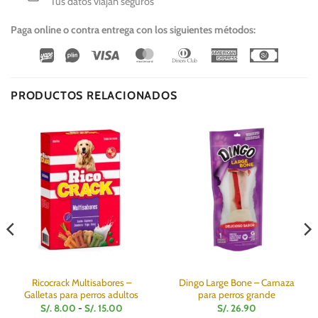
Tus datos viajan seguros
Paga online o contra entrega con los siguientes métodos:
Wirecard
Vipps
Visa
MasterCard
Dinners
American
Cash
Club
Express
On
Delivery
PRODUCTOS RELACIONADOS
Ricocrack Multisabores –
Dingo Large Bone – Carnaza
Galletas para perros adultos
para perros grande
Rango
S/.
8.00
-
S/.
15.00
S/.
26.90
de