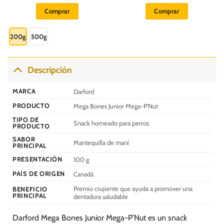
precios:
Comprar
Comprar
desde
S/.
Este
8.00
hasta
producto
200g
500g
S/.
15.00
tiene
múltiples
variantes.
Descripción
Las
opciones
MARCA
Darford
se
PRODUCTO
Mega Bones Junior Mega-P’Nut
pueden
elegir
TIPO DE
Snack horneado para perros
PRODUCTO
en
SABOR
la
Mantequilla de maní
PRINCIPAL
página
PRESENTACIÓN
100 g
de
producto
PAÍS DE ORIGEN
Canadá
Premio crujiente que ayuda a promover una
BENEFICIO
PRINCIPAL
dentadura saludable
Darford Mega Bones Junior Mega-P’Nut es un snack