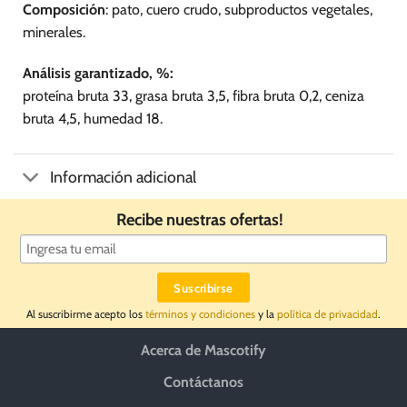
página
Composición
: pato, cuero crudo, subproductos vegetales,
de
minerales.
producto
Análisis garantizado, %:
proteína bruta 33, grasa bruta 3,5, fibra bruta 0,2, ceniza
bruta 4,5, humedad 18.
Información adicional
Recibe nuestras ofertas!
Al suscribirme acepto los
términos y condiciones
y la
política de privacidad
.
Acerca de Mascotify
Contáctanos