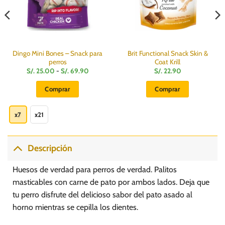
Dingo Mini Bones – Snack para
Brit Functional Snack Skin &
perros
Coat Krill
Rango
S/.
25.00
-
S/.
69.90
S/.
22.90
de
precios:
Comprar
Comprar
desde
S/.
Este
25.00
hasta
producto
x7
x21
S/.
69.90
tiene
múltiples
variantes.
Descripción
Las
opciones
Huesos de verdad para perros de verdad. Palitos
se
masticables con carne de pato por ambos lados. Deja que
pueden
tu perro disfrute del delicioso sabor del pato asado al
elegir
horno mientras se cepilla los dientes.
en
la