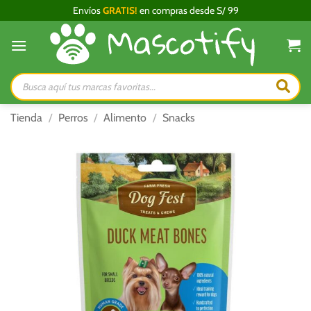
Saltar
Envíos
GRATIS!
en compras desde S/ 99
al
contenido
Búsqueda
de
productos
Tienda
/
Perros
/
Alimento
/
Snacks