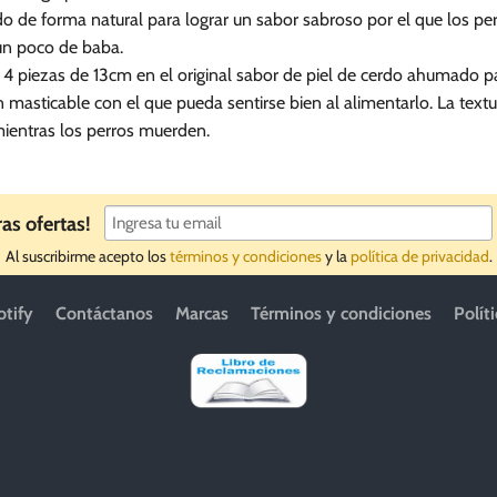
se
e forma natural para lograr un sabor sabroso por el que los perro
pueden
 un poco de baba.
elegir
4 piezas de 13cm en el original sabor de piel de cerdo ahumado pa
en
asticable con el que pueda sentirse bien al alimentarlo. La textura
la
página
mientras los perros muerden.
de
producto
ras ofertas!
Al suscribirme acepto los
términos y condiciones
y la
política de privacidad
.
otify
Contáctanos
Marcas
Términos y condiciones
Polít