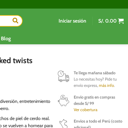
Iniciar sesión
S/.
0.00
Blog
ked twists
Te llega mañana sábado
Lo necesitas hoy? Pide tu
envío express,
más info
.
Envío gratis en compras
diversión, entretenimiento
desde S/ 99
erro.
Ver cobertura
hos de piel de cerdo real.
Envíos a todo el Perú (costo
o se vuelven a hornear para
adicional)