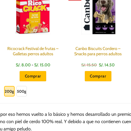
Ricocrack Festival de frutas –
Canbo Biscuits Cordero –
Galletas perros adultos
Snacks para perros adultos
Rango
El
El
S/.
8.00
-
S/.
15.00
S/.
15.50
S/.
14.50
de
precio
precio
precios:
original
actual
Comprar
Comprar
desde
era:
es:
S/.
S/.
S/.
Este
8.00
15.50.
14.50.
hasta
producto
200g
500g
S/.
15.00
tiene
múltiples
variantes.
a, por eso hemos vuelto a lo básico y hemos desarrollado un premio
Las
o con piel de cerdo 100% real. Y debido a que no contienen cuero 
opciones
 tu amigo peludo.