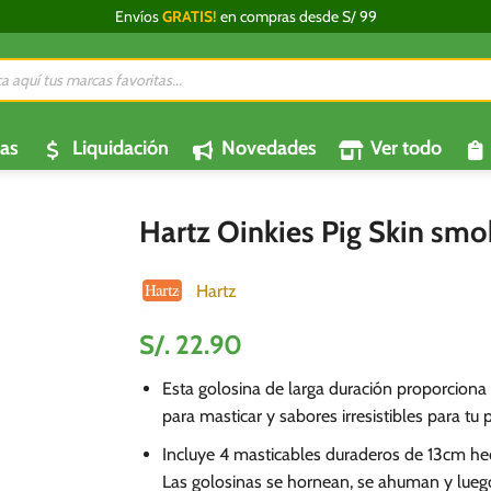
Envíos
GRATIS!
en compras desde S/ 99
da
os
as
Liquidación
Novedades
Ver todo
Hartz Oinkies Pig Skin smo
Hartz
S/.
22.90
Esta golosina de larga duración proporciona 
para masticar y sabores irresistibles para tu p
Incluye 4 masticables duraderos de 13cm hec
Las golosinas se hornean, se ahuman y lueg