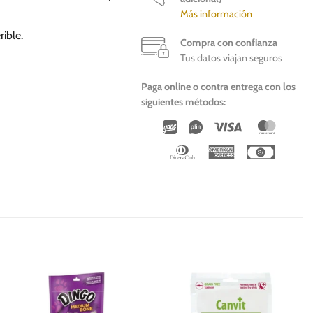
Más información
ible.
Compra con confianza
Tus datos viajan seguros
Paga online o contra entrega con los
siguientes métodos:
Wirecard
Vipps
Visa
Master
Dinners
American
Cash
Club
Express
On
Deliver