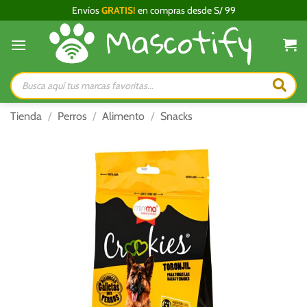
Saltar
Envíos
GRATIS!
en compras desde S/ 99
al
contenido
Búsqueda
de
productos
Tienda
/
Perros
/
Alimento
/
Snacks