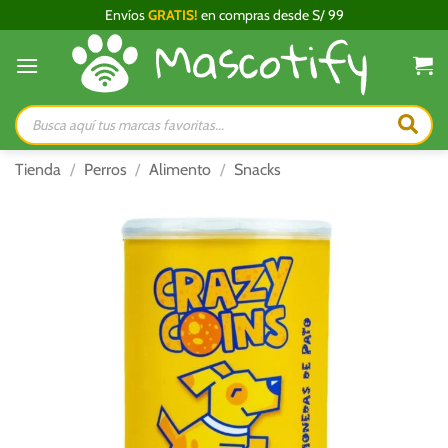
Saltar
Envíos
GRATIS!
en compras desde S/ 99
al
contenido
Búsqueda
de
productos
Tienda
/
Perros
/
Alimento
/
Snacks