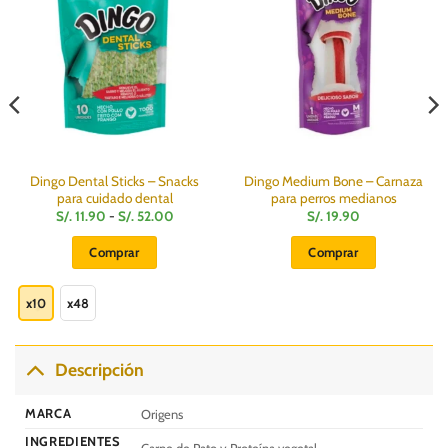
Dingo Dental Sticks – Snacks
Dingo Medium Bone – Carnaza
para cuidado dental
para perros medianos
Rango
S/.
11.90
-
S/.
52.00
S/.
19.90
de
precios:
Comprar
Comprar
desde
S/.
Este
11.90
hasta
producto
x10
x48
S/.
52.00
tiene
múltiples
variantes.
Descripción
Las
opciones
MARCA
Origens
se
INGREDIENTES
pueden
Carne de Pato y Proteína vegetal