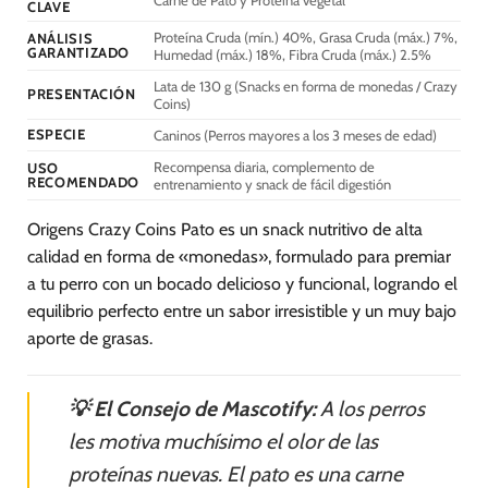
CLAVE
elegir
Proteína Cruda (mín.) 40%, Grasa Cruda (máx.) 7%,
ANÁLISIS
en
GARANTIZADO
Humedad (máx.) 18%, Fibra Cruda (máx.) 2.5%
la
Lata de 130 g (Snacks en forma de monedas / Crazy
página
PRESENTACIÓN
Coins)
de
ESPECIE
Caninos (Perros mayores a los 3 meses de edad)
producto
Recompensa diaria, complemento de
USO
RECOMENDADO
entrenamiento y snack de fácil digestión
Origens Crazy Coins Pato es un snack nutritivo de alta
calidad en forma de «monedas», formulado para premiar
a tu perro con un bocado delicioso y funcional, logrando el
equilibrio perfecto entre un sabor irresistible y un muy bajo
aporte de grasas.
💡 El Consejo de Mascotify:
A los perros
les motiva muchísimo el olor de las
proteínas nuevas. El pato es una carne