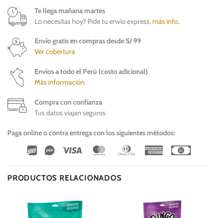
Te llega mañana martes
Lo necesitas hoy? Pide tu envío express,
más info
.
Envío gratis en compras desde S/ 99
Ver cobertura
Envíos a todo el Perú (costo adicional)
Más información
Compra con confianza
Tus datos viajan seguros
Paga online o contra entrega con los siguientes métodos:
Wirecard
Vipps
Visa
MasterCard
Dinners
American
Cash
Club
Express
On
Delivery
PRODUCTOS RELACIONADOS