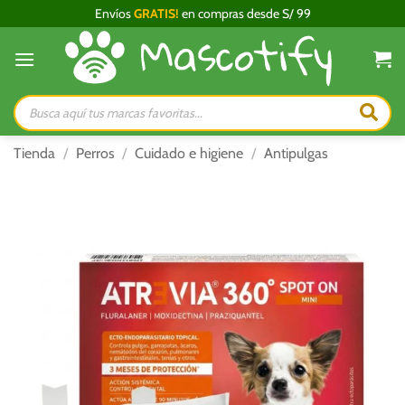
Saltar
Envíos
GRATIS!
en compras desde S/ 99
al
contenido
Búsqueda
de
productos
Tienda
/
Perros
/
Cuidado e higiene
/
Antipulgas