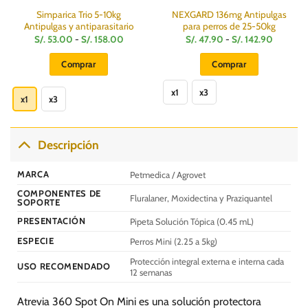
Simparica Trio 5-10kg
NEXGARD 136mg Antipulgas
Antipulgas y antiparasitario
para perros de 25-50kg
Rango
Rango
S/.
53.00
-
S/.
158.00
S/.
47.90
-
S/.
142.90
de
de
precios:
precios:
Comprar
Comprar
desde
desde
S/.
S/.
Este
Este
.
53.00
47.90
hasta
hasta
x1
x3
producto
producto
x1
x3
S/.
S/.
158.00
142.90
tiene
tiene
múltiples
múltiples
variantes.
variantes.
Descripción
Las
Las
opciones
opciones
MARCA
Petmedica / Agrovet
se
se
COMPONENTES DE
pueden
pueden
Fluralaner, Moxidectina y Praziquantel
SOPORTE
elegir
elegir
PRESENTACIÓN
Pipeta Solución Tópica (0.45 mL)
en
en
la
la
ESPECIE
Perros Mini (2.25 a 5kg)
página
página
Protección integral externa e interna cada
USO RECOMENDADO
de
de
12 semanas
producto
producto
Atrevia 360 Spot On Mini es una solución protectora