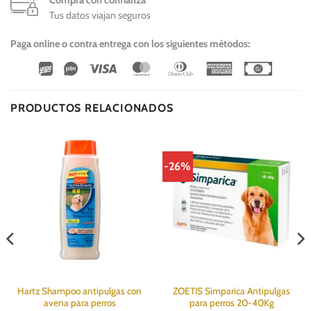
Compra con confianza
Tus datos viajan seguros
Paga online o contra entrega con los siguientes métodos:
Wirecard
Vipps
Visa
MasterCard
Dinners
American
Cash
Club
Express
On
Delivery
PRODUCTOS RELACIONADOS
-26%
Hartz Shampoo antipulgas con
ZOETIS Simparica Antipulgas
avena para perros
para perros 20-40Kg