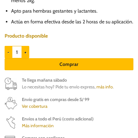
menos 2kg.
145.00.
89.90.
Apto para hembras gestantes y lactantes.
Actúa en forma efectiva desde las 2 horas de su aplicación.
Producto disponible
Bravecto 112.5mg Antipulgas para perros 2 a 4.5kg cantidad
Comprar
Te llega mañana sábado
Lo necesitas hoy? Pide tu envío express,
más info
.
Envío gratis en compras desde S/ 99
Ver cobertura
Envíos a todo el Perú (costo adicional)
Más información