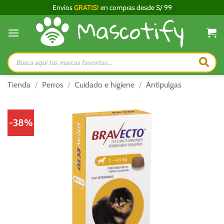
Saltar
Envíos
GRATIS!
en compras desde S/ 99
al
contenido
Búsqueda
de
productos
Tienda
/
Perros
/
Cuidado e higiene
/
Antipulgas
-38%