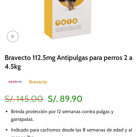
Bravecto 112.5mg Antipulgas para perros 2 a
4.5kg
Bravecto
El
El
S/.
145.00
S/.
89.90
precio
precio
Brinda protección por 12 semanas contra pulgas y
original
actual
garrapatas.
era:
es:
Indicado para cachorros desde las 8 semanas de edad y al
S/.
S/.