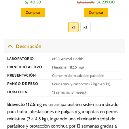
El
El
S/.
40.50
S/.
325.00
S/.
239.00
precio
precio
original
actual
Comprar
Comprar
era:
es:
S/.
S/.
Este
.
325.00.
239.00.
producto
x1
x3
tiene
múltiples
variantes.
Descripción
Las
opciones
LABORATORIO
MSD Animal Health
se
PRINCIPIO ACTIVO
Fluralaner (112.5 mg)
pueden
elegir
PRESENTACIÓN
Comprimido masticable palatable
en
RANGO DE PESO
Perros mini y cachorros (2 kg a 4.5 kg)
la
DURACIÓN
12 semanas (3 meses)
página
de
Bravecto 112.5mg
es un antiparasitario sistémico indicado
producto
para tratar infestaciones de pulgas y garrapatas en perros
miniatura (2 a 4.5 kg), logrando una eliminación total de
parásitos y protección continua por 12 semanas gracias a