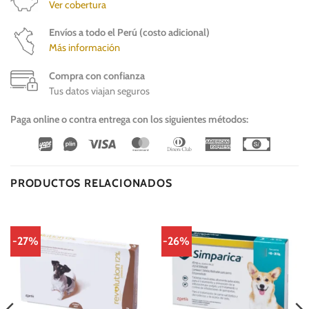
Ver cobertura
Envíos a todo el Perú (costo adicional)
Más información
Compra con confianza
Tus datos viajan seguros
Paga online o contra entrega con los siguientes métodos:
Wirecard
Vipps
Visa
MasterCard
Dinners
American
Cash
Club
Express
On
Delivery
PRODUCTOS RELACIONADOS
-27%
-26%