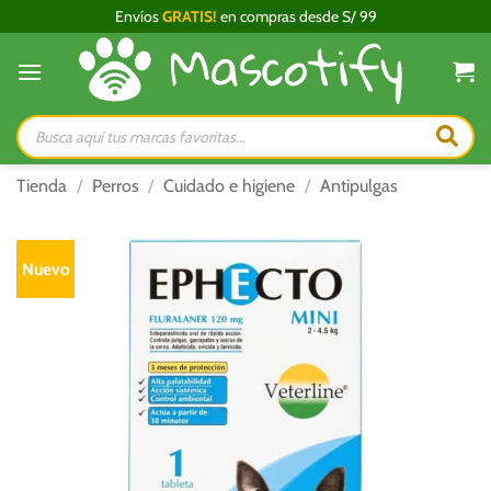
Saltar
Envíos
GRATIS!
en compras desde S/ 99
al
contenido
Búsqueda
de
productos
Tienda
/
Perros
/
Cuidado e higiene
/
Antipulgas
Nuevo