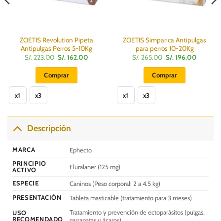
ZOETIS Revolution Pipeta
ZOETIS Simparica Antipulgas
Antipulgas Perros 5-10Kg
para perros 10-20Kg
El
El
El
El
S/.
223.00
S/.
162.00
S/.
265.00
S/.
196.00
precio
precio
precio
precio
original
actual
original
actual
Comprar
Comprar
era:
es:
era:
es:
S/.
S/.
S/.
S/.
Este
Este
223.00.
162.00.
265.00.
196.00.
x1
x3
x1
x3
producto
producto
tiene
tiene
múltiples
múltiples
Descripción
variantes.
variantes.
Las
Las
MARCA
Ephecto
opciones
opciones
se
se
PRINCIPIO
Fluralaner (125 mg)
ACTIVO
pueden
pueden
elegir
elegir
ESPECIE
Caninos (Peso corporal: 2 a 4.5 kg)
en
en
PRESENTACIÓN
Tableta masticable (tratamiento para 3 meses)
la
la
Tratamiento y prevención de ectoparásitos (pulgas,
página
página
USO
RECOMENDADO
garrapatas y ácaros)