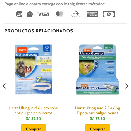
Paga online o contra entrega con los siguientes métodos:
Wirecard
Vipps
Visa
MasterCard
Dinners
American
Cash
Club
Express
On
Delivery
PRODUCTOS RELACIONADOS
Hartz Ultraguard 66 cm collar
Hartz Ultraguard 2.5 a 6 kg
antipulgas para perros
Pipeta antipulgas perros
S/.
32.30
S/.
27.50
:
Comprar
Comprar