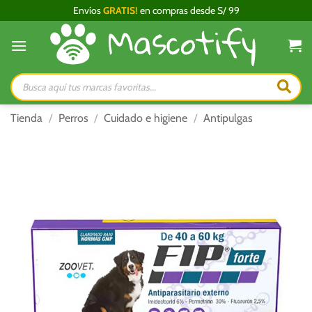
Saltar
Envíos
GRATIS!
en compras desde S/ 99
al
contenido
Búsqueda
de
productos
Tienda
/
Perros
/
Cuidado e higiene
/
Antipulgas