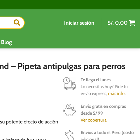
Iniciar sesión
S/.
0.00
Blog
nd – Pipeta antipulgas para perros
Te llega el lunes
Lo necesitas hoy? Pide tu
envío express,
más info
.
Envío gratis en compras
desde S/ 99
Ver cobertura
 su potente efecto de acción
Envíos a todo el Perú (costo
adicional)