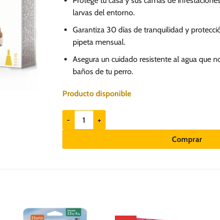
Protege tu casa y sus camas de infestacion
larvas del entorno.
Garantiza 30 días de tranquilidad y protecc
pipeta mensual.
Asegura un cuidado resistente al agua que no 
baños de tu perro.
Producto disponible
Fipronex G5 10 a 20kg x 5und - Pipeta antipulgas pa
Comprar