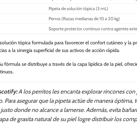
se
Pipeta de solución tópica (3 mL)
pueden
Perros (Razas medianas de 10 a 20 kg)
elegir
en
Soporte protector continuo contra agentes ext
la
página
solución tópica formulada para favorecer el confort cutáneo y la p
de
ias a la sinergia superficial de sus activos de acción rápida.
producto
u fórmula se distribuye a través de la capa lipídica de la piel, ofr
tinuos.
cotify:
A los perritos les encanta explorar rincones c
o. Para asegurar que la pipeta actúe de manera óptima, 
, justo donde no alcance a lamerse. Además, evita bañar
capa de grasita natural de su piel logre distribuir los 