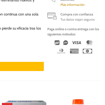
es eliminando huevos y
Más información
ión continua con una sola
Compra con confianza
Tus datos viajan seguros
pierde su eficacia tras los
Paga online o contra entrega con los
siguientes métodos:
Wirecard
Vipps
Visa
Master
Dinners
American
Cash
ra perros cantidad
Club
Express
On
Deliver