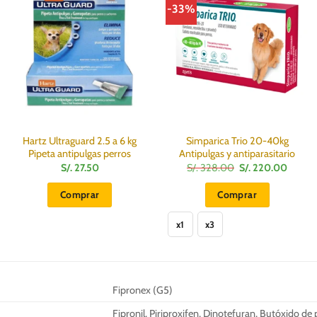
-33%
Hartz Ultraguard 2.5 a 6 kg
Simparica Trio 20-40kg
Pipeta antipulgas perros
Antipulgas y antiparasitario
El
El
S/.
27.50
S/.
328.00
S/.
220.00
precio
precio
:
original
actual
Comprar
Comprar
era:
es:
S/.
S/.
Este
328.00.
220.0
x1
x3
producto
tiene
múltiples
variantes.
Fipronex (G5)
Las
opciones
Fipronil, Piriproxifen, Dinotefuran, Butóxido de