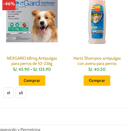
-46%
NEXGARD 68mg Antipulgas
Hartz Shampoo antipulgas
para perros de 10-25kg
con avena para perros
Rango
S/.
45.90
-
S/.
135.90
S/.
40.50
de
precios:
Comprar
Comprar
desde
S/.
Este
0.
45.90
x1
x3
hasta
producto
S/.
135.90
tiene
múltiples
variantes.
Las
opciones
 piperonilo y Permetrina