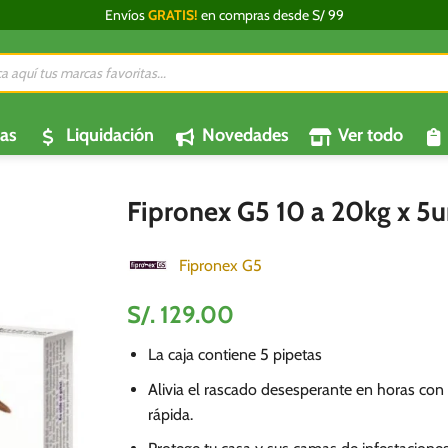
Envíos
GRATIS!
en compras desde S/ 99
da
os
as
Liquidación
Novedades
Ver todo
Fipronex G5 10 a 20kg x 5u
Fipronex G5
S/.
129.00
La caja contiene 5 pipetas
Alivia el rascado desesperante en horas con
rápida.