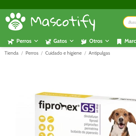
Saltar
al
Búsque
contenido
de
product
Perros
Gatos
Otros
Marc
Tienda
/
Perros
/
Cuidado e higiene
/
Antipulgas