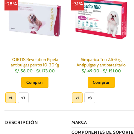
-28%
-31%
ZOETIS Revolution Pipeta
Simparica Trio 2.5-5kg
antipulgas perros 10-20Kg
Antipulgas y antiparasitario
Rango
Rango
S/.
58.00
-
S/.
173.00
S/.
49.00
-
S/.
151.00
de
de
precios:
precios
Comprar
Comprar
desde
desde
S/.
S/.
Este
Este
58.00
49.00
hasta
hasta
producto
producto
x1
x3
x1
x3
S/.
S/.
173.00
151.00
tiene
tiene
múltiples
múltiples
variantes.
variantes.
DESCRIPCIÓN
MARCA
Las
Las
opciones
opciones
COMPONENTES DE SOPORTE