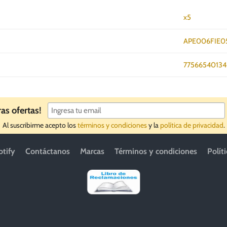
x5
APE006FIE0
7756654013
ras ofertas!
Al suscribirme acepto los
términos y condiciones
y la
política de privacidad
.
otify
Contáctanos
Marcas
Términos y condiciones
Polít