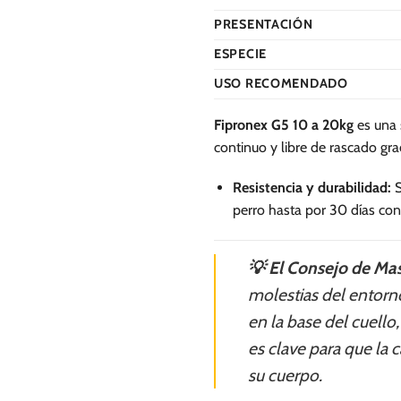
se
se
PRESENTACIÓN
pueden
pueden
ESPECIE
elegir
elegir
en
en
USO RECOMENDADO
la
la
página
página
Fipronex G5 10 a 20kg
es una 
de
de
continuo y libre de rascado grac
producto
producto
Resistencia y durabilidad:
S
perro hasta por 30 días con
💡 El Consejo de Mas
molestias del entorn
en la base del cuello
es clave para que la 
su cuerpo.