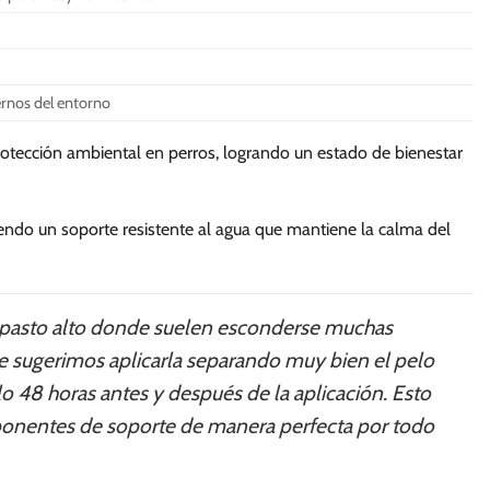
se
pueden
elegir
en
ernos del entorno
la
página
rotección ambiental en perros, logrando un estado de bienestar
de
producto
eciendo un soporte resistente al agua que mantiene la calma del
on pasto alto donde suelen esconderse muchas
te sugerimos aplicarla separando muy bien el pelo
lo 48 horas antes y después de la aplicación. Esto
componentes de soporte de manera perfecta por todo