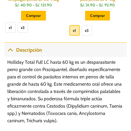
Rango
Rango
S/.
40.90
-
S/.
121.90
S/.
31.90
-
S/.
92.90
de
de
:
precios:
precios:
Comprar
Comprar
desde
desde
S/.
S/.
Este
Este
40.90
31.90
hasta
hasta
x1
x3
producto
producto
x1
x3
S/.
S/.
121.90
92.90
tiene
tiene
múltiples
múltiples
variantes.
variantes.
Descripción
Las
Las
opciones
opciones
Holliday Total Full LC hasta 60 kg es un desparasitante
se
se
perro grande con Praziquantel, diseñado específicamente
pueden
pueden
para el control de parásitos internos en perros de talla
elegir
elegir
grande de hasta 60 kg. Este medicamento oral ofrece una
en
en
la
la
liberación controlada a través de comprimidos palatables
página
página
y birranurados. Su poderosa fórmula triple actúa
de
de
eficazmente contra Cestodos (Dipylidium caninum, Taenia
producto
producto
spp.) y Nematodos (Toxocara canis, Ancylostoma
caninum, Trichuris vulpis).