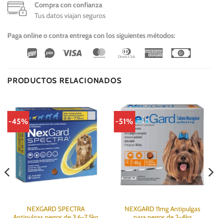
Compra con confianza
Tus datos viajan seguros
Paga online o contra entrega con los siguientes métodos:
Wirecard
Vipps
Visa
MasterCard
Dinners
American
Cash
Club
Express
On
Delivery
PRODUCTOS RELACIONADOS
-45%
-51%
NEXGARD SPECTRA
NEXGARD 11mg Antipulgas
Antipulgas perros de 3.6-7.5kg
para perros de 2-4kg