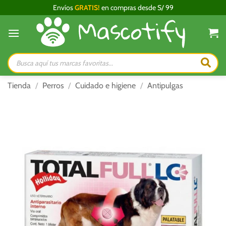
Saltar
Envíos
GRATIS!
en compras desde S/ 99
al
contenido
Búsqueda
de
productos
Tienda
/
Perros
/
Cuidado e higiene
/
Antipulgas