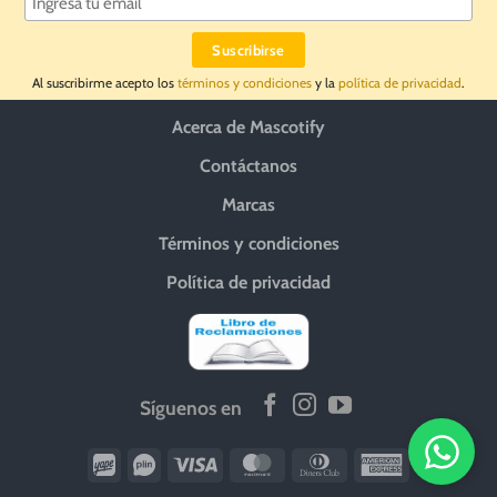
Al suscribirme acepto los
términos y condiciones
y la
política de privacidad
.
Acerca de Mascotify
Contáctanos
Marcas
Términos y condiciones
Política de privacidad
Síguenos en
Wirecard
Vipps
Visa
MasterCard
Dinners
American
Club
Express