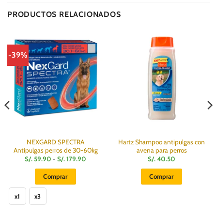
Delivery
PRODUCTOS RELACIONADOS
-39%
NEXGARD SPECTRA
Hartz Shampoo antipulgas con
Antipulgas perros de 30-60kg
avena para perros
Rango
S/.
59.90
-
S/.
179.90
S/.
40.50
de
:
precios:
Comprar
Comprar
desde
S/.
Este
59.90
hasta
x1
x3
producto
S/.
179.90
tiene