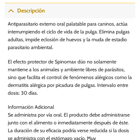
múltiples
variantes.
Descripción
Las
opciones
Antiparasitario externo oral palatable para caninos, actúa
se
interrumpiendo el ciclo de vida de la pulga. Elimina pulgas
pueden
adultas, impide eclosión de huevos y la muda de estadio
elegir
parasitario ambiental.
en
la
página
El efecto protector de Spinomax dúo no solamente
de
mantiene a los animales y ambiente libres de parásitos,
producto
sino que facilita el control de fenómenos alérgicos como la
dermatitis alérgica por picadura de pulgas. Intervalo entre
dosis: 30 días.
Información Adicional
Se administra por vía oral. El producto debe administrarse
junto con el alimento o inmediatamente después de éste.
La duración de su eficacia podría verse reducida si la dosis
se administra con el estómago vacío. Muy