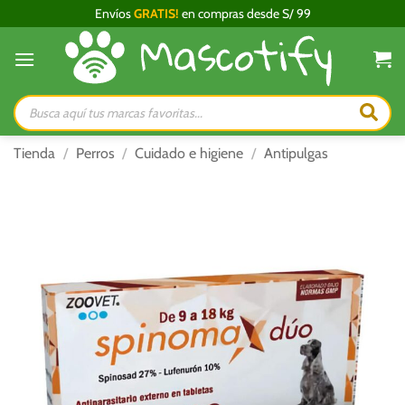
Saltar
Envíos
GRATIS!
en compras desde S/ 99
al
contenido
Búsqueda
de
productos
Tienda
/
Perros
/
Cuidado e higiene
/
Antipulgas