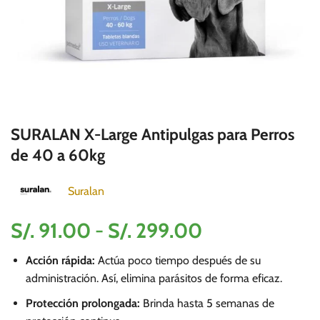
SURALAN X-Large Antipulgas para Perros
de 40 a 60kg
Suralan
Rango
S/.
91.00
-
S/.
299.00
de
Acción rápida:
Actúa poco tiempo después de su
precios:
administración. Así, elimina parásitos de forma eficaz.
desde
Protección prolongada:
Brinda hasta 5 semanas de
S/.