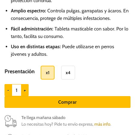
protección continua.
91.00
hasta
Amplio espectro:
Controla pulgas, garrapatas y ácaros. En
consecuencia, protege de múltiples infestaciones.
S/.
299.00
Fácil administración:
Tableta masticable con sabor. Por lo
tanto, facilita su consumo.
Uso en distintas etapas:
Puede utilizarse en perros
jóvenes y adultos.
Presentación
x1
x4
SURALAN X-Large Antipulgas para Perros de 40 a 60kg cantidad
Comprar
Te llega mañana sábado
Lo necesitas hoy? Pide tu envío express,
más info
.