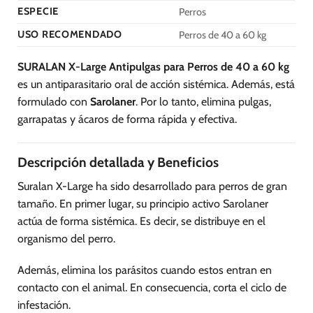
página
página
ESPECIE
Perros
de
de
producto
producto
USO RECOMENDADO
Perros de 40 a 60 kg
SURALAN X-Large Antipulgas para Perros de 40 a 60 kg
es un antiparasitario oral de acción sistémica. Además, está
formulado con
Sarolaner
. Por lo tanto, elimina pulgas,
garrapatas y ácaros de forma rápida y efectiva.
Descripción detallada y Beneficios
Suralan X-Large ha sido desarrollado para perros de gran
tamaño. En primer lugar, su principio activo Sarolaner
actúa de forma sistémica. Es decir, se distribuye en el
organismo del perro.
Además, elimina los parásitos cuando estos entran en
contacto con el animal. En consecuencia, corta el ciclo de
infestación.