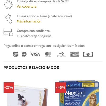
Envío gratis en compras desde S/ 99
Ver cobertura
Envíos a todo el Perú (costo adicional)
Más información
Compra con confianza
Tus datos viajan seguros
Paga online o contra entrega con los siguientes métodos:
Wirecard
Vipps
Visa
MasterCard
Dinners
American
Cash
Club
Express
On
Delivery
PRODUCTOS RELACIONADOS
-27%
-45%