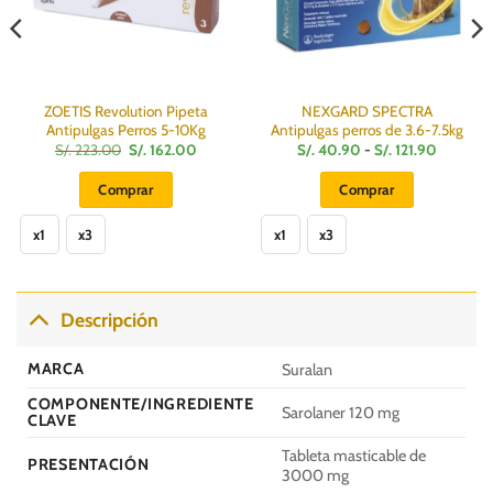
ZOETIS Revolution Pipeta
NEXGARD SPECTRA
Antipulgas Perros 5-10Kg
Antipulgas perros de 3.6-7.5kg
El
El
Rango
S/.
223.00
S/.
162.00
S/.
40.90
-
S/.
121.90
precio
precio
de
original
actual
precios:
Comprar
Comprar
era:
es:
desde
S/.
S/.
S/.
Este
Este
223.00.
162.00.
40.90
hasta
x1
x3
x1
x3
producto
producto
S/.
121.90
tiene
tiene
múltiples
múltiples
variantes.
variantes.
Descripción
Las
Las
opciones
opciones
MARCA
Suralan
se
se
COMPONENTE/INGREDIENTE
pueden
pueden
Sarolaner 120 mg
CLAVE
elegir
elegir
en
en
Tableta masticable de
PRESENTACIÓN
la
la
3000 mg