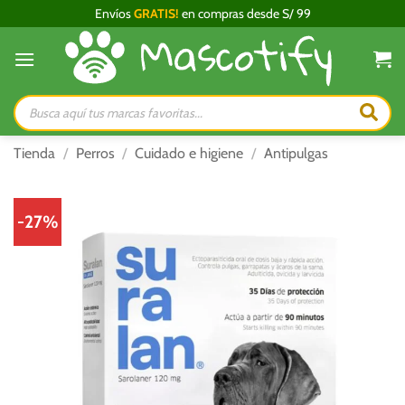
Saltar
Envíos
GRATIS!
en compras desde S/ 99
al
contenido
Búsqueda
de
productos
Tienda
/
Perros
/
Cuidado e higiene
/
Antipulgas
-27%