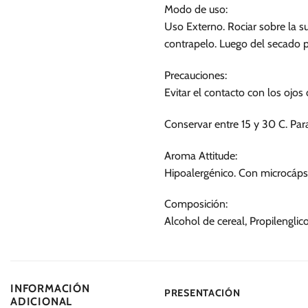
se
Modo de uso:
pueden
Uso Externo. Rociar sobre la s
elegir
contrapelo. Luego del secado p
en
la
Precauciones:
página
Evitar el contacto con los ojos
de
producto
Conservar entre 15 y 30 C. Para
Aroma Attitude:
Hipoalergénico. Con microcápsu
Composición:
Alcohol de cereal, Propilenglico
INFORMACIÓN
PRESENTACIÓN
ADICIONAL