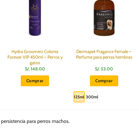
Hydra Groomers Colonia
Dermapet Fragance Female –
Forever VIP 450ml – Perros y
Perfume para perras hembras
gatos
S/.
148.00
S/.
53.00
Comprar
Comprar
Este
producto
125ml
300ml
tiene
múltiples
variantes.
 persistencia para perros machos.
Las
opciones