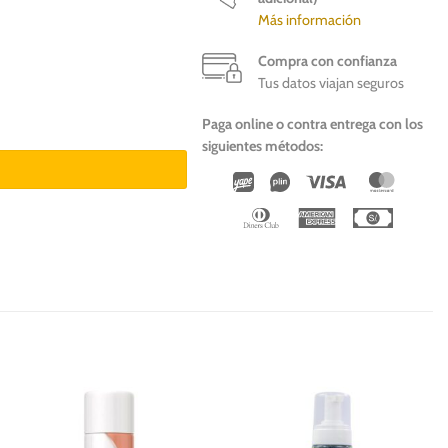
Más información
Compra con confianza
Tus datos viajan seguros
machos cantidad
Paga online o contra entrega con los
siguientes métodos:
Wirecard
Vipps
Visa
Master
Dinners
American
Cash
Club
Express
On
Deliver