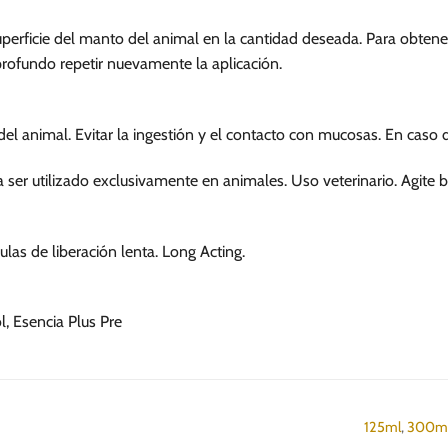
se
pueden
uperficie del manto del animal en la cantidad deseada. Para obten
elegir
rofundo repetir nuevamente la aplicación.
en
la
página
 del animal. Evitar la ingestión y el contacto con mucosas. En cas
de
producto
 ser utilizado exclusivamente en animales. Uso veterinario. Agite b
las de liberación lenta. Long Acting.
l, Esencia Plus Pre
125ml
,
300m