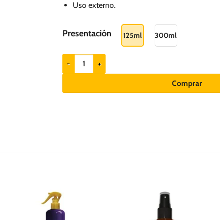
Uso externo.
Presentación
125ml
300ml
Dermapet Fragance Attitude - Perfume para perros 
Comprar