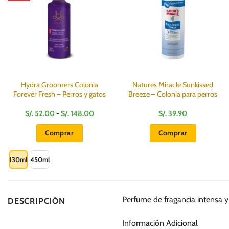
Hydra Groomers Colonia
Natures Miracle Sunkissed
Forever Fresh – Perros y gatos
Breeze – Colonia para perros
Rango
S/.
52.00
-
S/.
148.00
S/.
39.90
de
precios:
Comprar
Comprar
desde
S/.
Este
52.00
hasta
producto
130ml
450ml
S/.
148.00
tiene
múltiples
variantes.
Perfume de fragancia intensa y
DESCRIPCIÓN
Las
opciones
Información Adicional