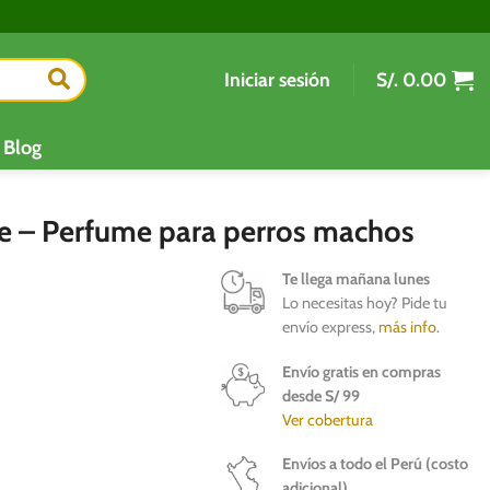
Iniciar sesión
S/.
0.00
Blog
e – Perfume para perros machos
Te llega mañana lunes
Lo necesitas hoy? Pide tu
envío express,
más info
.
Envío gratis en compras
desde S/ 99
Ver cobertura
Envíos a todo el Perú (costo
adicional)