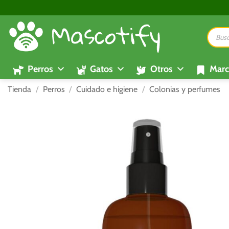
Saltar
al
Búsque
contenido
de
product
Perros
Gatos
Otros
Marc
Tienda
/
Perros
/
Cuidado e higiene
/
Colonias y perfumes