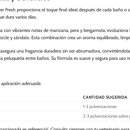
r Fresh proporciona el toque final ideal después de cada baño o 
que dura varios días.
nicia con vibrantes notas de manzana, pera y bergamota, evoluciona 
mizcle y sándalo. Esta combinación crea un aroma equilibrado, limp
 asegura una fragancia duradera sin ser abrumadora, convirtiéndol
la peluquería entre baños. Su fórmula es suave y segura para uso r
a aplicación adecuada.
CANTIDAD SUGERIDA
1-2 pulverizaciones
2-3 pulverizaciones sobre 
orcionada es referencial. Consulta siempre con tu veterinario pa