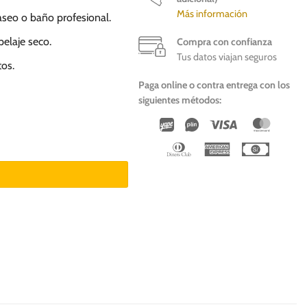
Más información
 aseo o baño profesional.
pelaje seco.
Compra con confianza
Tus datos viajan seguros
tos.
Paga online o contra entrega con los
siguientes métodos:
Wirecard
Vipps
Visa
Master
tos cantidad
Dinners
American
Cash
Club
Express
On
Deliver