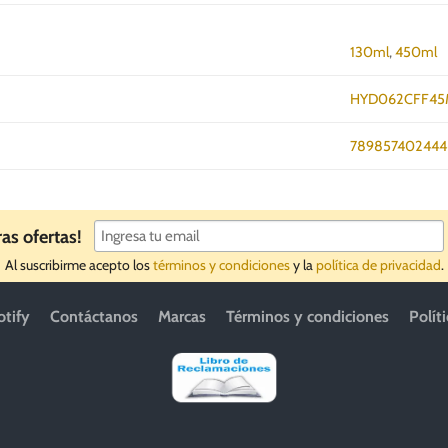
130ml
,
450ml
HYD062CFF4
789857402444
ras ofertas!
Al suscribirme acepto los
términos y condiciones
y la
política de privacidad
.
otify
Contáctanos
Marcas
Términos y condiciones
Polít