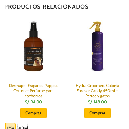
PRODUCTOS RELACIONADOS
Dermapet Fragance Puppies
Hydra Groomers Colonia
Cotton – Perfume para
Forever Candy 450ml –
cachorros
Perros y gatos
S/.
94.00
S/.
148.00
Comprar
Comprar
Este
producto
125g
300ml