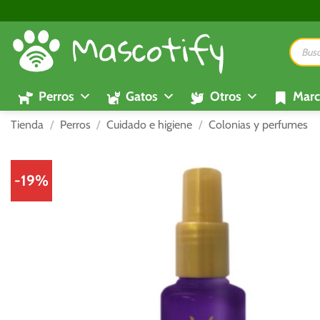
Saltar
al
Búsque
contenido
de
product
Perros
Gatos
Otros
Marc
Tienda
/
Perros
/
Cuidado e higiene
/
Colonias y perfumes
-19%