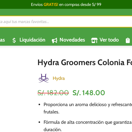
Envíos
GRATIS!
en compras desde S/ 99
da
os
as
Liquidación
Novedades
Ver todo
Hydra Groomers Colonia For
Hydra
El
El
S/.
182.00
S/.
148.00
precio
precio
Proporciona un aroma delicioso y refrescante
original
actual
frutales.
era:
es:
S/.
S/.
Fórmula de alta concentración que garantiza
182.00.
148.00.
duración.