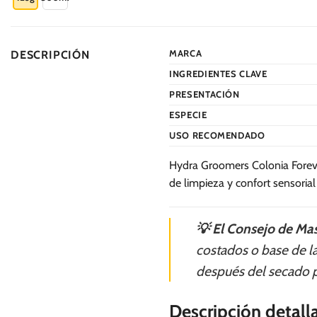
tiene
múltiples
variantes.
MARCA
DESCRIPCIÓN
Las
INGREDIENTES CLAVE
opciones
se
PRESENTACIÓN
pueden
ESPECIE
elegir
USO RECOMENDADO
en
la
Hydra Groomers Colonia Foreve
página
de limpieza y confort sensorial
de
producto
💡 El Consejo de Mas
costados o base de la
después del secado pa
Descripción detall