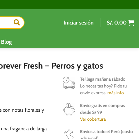
Iniciar sesión
S/.
0.00
Blog
ever Fresh – Perros y gatos
Te llega mañana sábado
Lo necesitas hoy? Pide tu
envío express,
más info
.
Envío gratis en compras
 con notas florales y
desde S/ 99
Ver cobertura
 una fragancia de larga
Envíos a todo el Perú (costo
adicional)