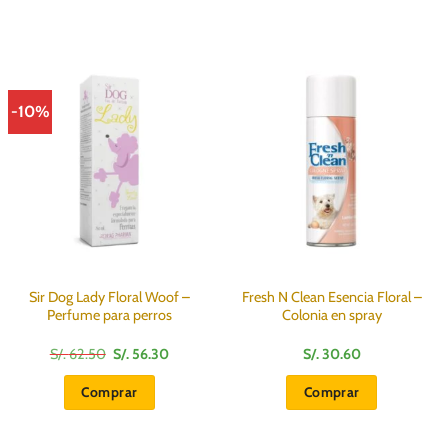
-10%
Sir Dog Lady Floral Woof –
Fresh N Clean Esencia Floral –
Perfume para perros
Colonia en spray
El
El
S/.
62.50
S/.
56.30
S/.
30.60
precio
precio
original
actual
Comprar
Comprar
era:
es:
S/.
S/.
62.50.
56.30.