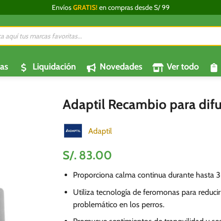
Envíos
GRATIS!
en compras desde S/ 99
da
os
as
Liquidación
Novedades
Ver todo
Adaptil Recambio para dif
Adaptil
S/.
83.00
Proporciona calma continua durante hasta 3
Utiliza tecnología de feromonas para reduc
problemático en los perros.