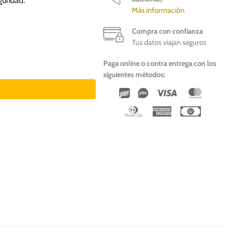
uridad.
Más información
Compra con confianza
Tus datos viajan seguros
Paga online o contra entrega con los
ra perros cantidad
siguientes métodos:
Wirecard
Vipps
Visa
Master
Dinners
American
Cash
Club
Express
On
Deliver