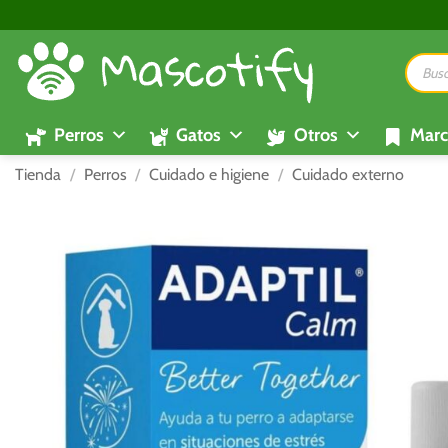
Saltar
al
Búsque
contenido
de
product
Perros
Gatos
Otros
Marc
Tienda
/
Perros
/
Cuidado e higiene
/
Cuidado externo