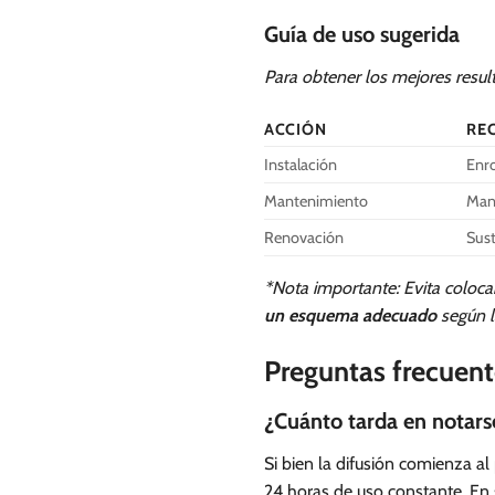
Guía de uso sugerida
Para obtener los mejores resul
ACCIÓN
RE
Instalación
Enro
Mantenimiento
Mant
Renovación
Sust
*Nota importante: Evita coloca
un esquema adecuado
según l
Preguntas frecuent
¿Cuánto tarda en notarse
Si bien la difusión comienza al
24 horas de uso constante. En 