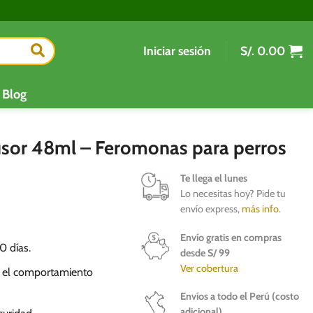
Iniciar sesión
S/.
0.00
Blog
usor 48ml – Feromonas para perros
Te llega el lunes
Lo necesitas hoy? Pide tu
envío express,
más info
.
Envío gratis en compras
0 días.
desde S/ 99
Ver cobertura
ir el comportamiento
Envíos a todo el Perú (costo
adicional)