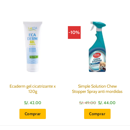
-10%
Ecaderm gel cicatrizante x
Simple Solution Chew
120g
Stopper Spray anti mordidas
El
El
S/.
42.00
S/.
49.00
S/.
44.00
precio
precio
original
actual
Comprar
Comprar
era:
es:
S/.
S/.
49.00.
44.00.