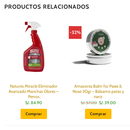
PRODUCTOS RELACIONADOS
-32%
Natures Miracle Eliminador
Amazonia Balm for Paws &
Avanzado Manchas Olores –
Nose 30gr – Bálsamo patas y
Perros
nariz
El
El
S/.
84.90
S/.
57.00
S/.
39.00
precio
precio
original
actual
Comprar
Comprar
era:
es:
S/.
S/.
57.00.
39.00.