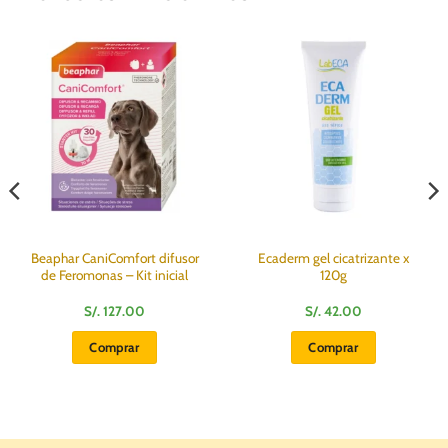
Beaphar CaniComfort difusor
Ecaderm gel cicatrizante x
de Feromonas – Kit inicial
120g
S/.
127.00
S/.
42.00
Comprar
Comprar