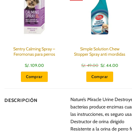
Sentry Calming Spray –
Simple Solution Chew
Feromonas para perros
Stopper Spray anti mordidas
El
El
S/.
109.00
S/.
49.00
S/.
44.00
precio
precio
original
actual
Comprar
Comprar
era:
es:
S/.
S/.
49.00.
44.00.
Nature’s Miracle Urine Destroye
DESCRIPCIÓN
bacterias produce enzimas cuan
las instrucciones, es seguro us
Destructor de orina dirigido
Resistente a la orina de perro 