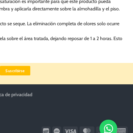
 saturación es importante para que este producto pueda
mbra y aplicarla directamente sobre la almohadilla y el piso.
ucto se seque. La eliminación completa de olores solo ocurre
la sobre el área tratada, dejando reposar de 1 a 2 horas. Esto
ica de privacidad
Wirecard
Vipps
Visa
MasterCard
Dinners
Ame