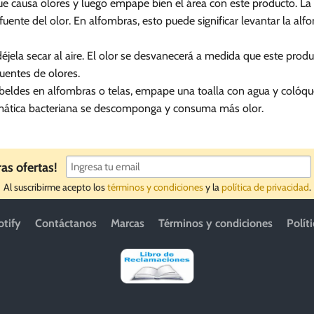
ue causa olores y luego empape bien el área con este producto. La
ente del olor. En alfombras, esto puede significar levantar la alfo
déjela secar al aire. El olor se desvanecerá a medida que este prod
uentes de olores.
ebeldes en alfombras o telas, empape una toalla con agua y colóque
zimática bacteriana se descomponga y consuma más olor.
ras ofertas!
Al suscribirme acepto los
términos y condiciones
y la
política de privacidad
.
otify
Contáctanos
Marcas
Términos y condiciones
Polít