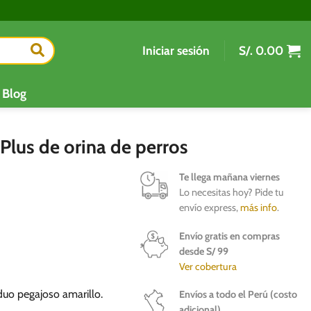
Iniciar sesión
S/.
0.00
Blog
Plus de orina de perros
Te llega mañana viernes
Lo necesitas hoy? Pide tu
envío express,
más info
.
Envío gratis en compras
desde S/ 99
Ver cobertura
iduo pegajoso amarillo.
Envíos a todo el Perú (costo
adicional)