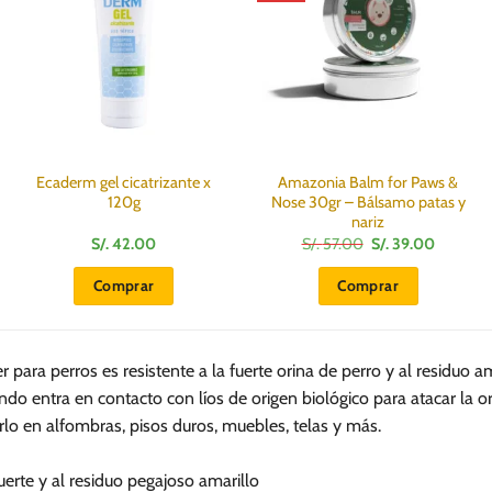
Ecaderm gel cicatrizante x
Amazonia Balm for Paws &
120g
Nose 30gr – Bálsamo patas y
nariz
El
El
S/.
42.00
S/.
57.00
S/.
39.00
precio
precio
original
actual
Comprar
Comprar
era:
es:
S/.
S/.
57.00.
39.00.
r para perros es resistente a la fuerte orina de perro y al residuo
do entra en contacto con líos de origen biológico para atacar la o
arlo en alfombras, pisos duros, muebles, telas y más.
fuerte y al residuo pegajoso amarillo