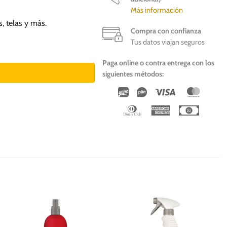
Más información
, telas y más.
Compra con confianza
Tus datos viajan seguros
Paga online o contra entrega con los
siguientes métodos:
Wirecard
Vipps
Visa
Master
Dinners
American
Cash
Club
Express
On
Deliver