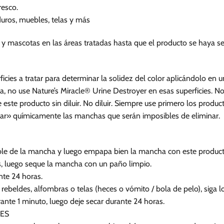
resco.
duros, muebles, telas y más
y mascotas en las áreas tratadas hasta que el producto se haya s
ficies a tratar para determinar la solidez del color aplicándolo en u
ba, no use Nature’s Miracle® Urine Destroyer en esas superficies. 
re este producto sin diluir. No diluir. Siempre use primero los prod
ijar» químicamente las manchas que serán imposibles de eliminar.
ble de la mancha y luego empapa bien la mancha con este product
s, luego seque la mancha con un paño limpio.
nte 24 horas.
 rebeldes, alfombras o telas (heces o vómito / bola de pelo), siga
ante 1 minuto, luego deje secar durante 24 horas.
RES