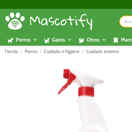
Saltar
al
Búsque
contenido
de
product
Perros
Gatos
Otros
Marc
Tienda
/
Perros
/
Cuidado e higiene
/
Cuidado externo