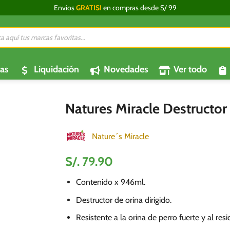
Envíos
GRATIS!
en compras desde S/ 99
da
os
as
Liquidación
Novedades
Ver todo
Natures Miracle Destructor 
Nature´s Miracle
S/.
79.90
Contenido x 946ml.
Destructor de orina dirigido.
Resistente a la orina de perro fuerte y al res