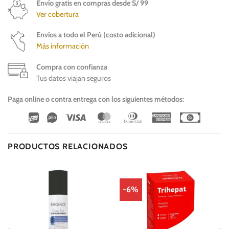
Envío gratis en compras desde S/ 99
Ver cobertura
Envíos a todo el Perú (costo adicional)
Más información
Compra con confianza
Tus datos viajan seguros
Paga online o contra entrega con los siguientes métodos:
Wirecard
Vipps
Visa
MasterCard
Dinners
American
Cash
Club
Express
On
Delivery
PRODUCTOS RELACIONADOS
-6%