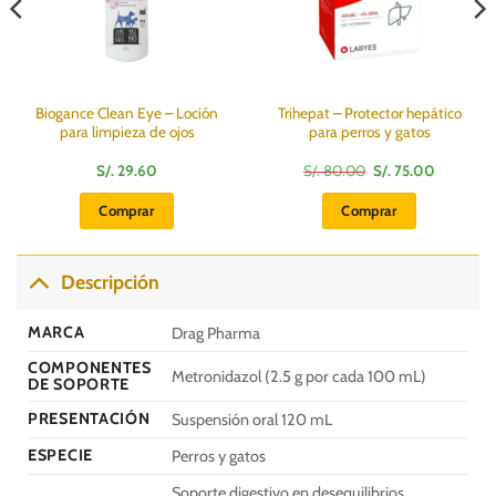
Biogance Clean Eye – Loción
Trihepat – Protector hepático
para limpieza de ojos
para perros y gatos
El
El
S/.
29.60
S/.
80.00
S/.
75.00
precio
precio
original
actual
Comprar
Comprar
era:
es:
S/.
S/.
80.00.
75.00.
Descripción
MARCA
Drag Pharma
COMPONENTES
Metronidazol (2.5 g por cada 100 mL)
DE SOPORTE
PRESENTACIÓN
Suspensión oral 120 mL
ESPECIE
Perros y gatos
Soporte digestivo en desequilibrios