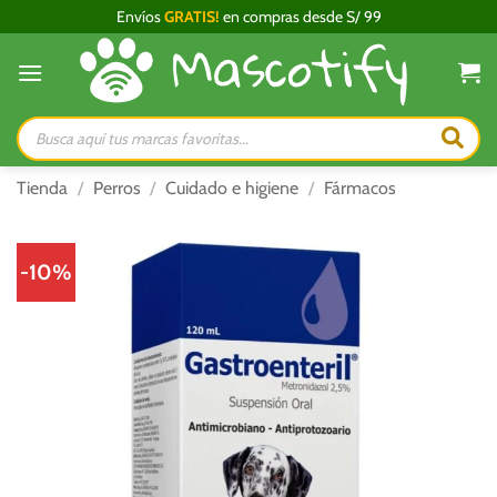
Saltar
Envíos
GRATIS!
en compras desde S/ 99
al
contenido
Búsqueda
de
productos
Tienda
/
Perros
/
Cuidado e higiene
/
Fármacos
-10%