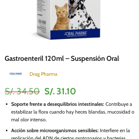
Gastroenteril 120ml – Suspensión Oral
Drag Pharma
El
El
S/.
34.50
S/.
31.10
precio
precio
Soporte frente a desequilibrios intestinales:
Contribuye a
original
actual
estabilizar la flora cuando hay heces blandas, mucosidad o
era:
es:
mal olor intenso.
S/.
S/.
Acción sobre microorganismos sensibles:
Interfiere en la
34.50.
31.10.
replicación del ADN de ciertos protozoarios y bacterias