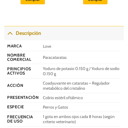
era:
es:
era:
es:
S/.
S/.
S/.
S/.
60.00.
49.00.
100.00.
75.00.
Descripción
MARCA
Love
NOMBRE
Paracataratas
COMERCIAL
Yoduro de potasio 0.150 g / Yoduro de sodio
PRINCIPIOS
ACTIVOS
0.150 g
Coadyuvante en cataratas – Regulador
ACCIÓN
metabólico del cristalino
PRESENTACIÓN
Colirio estéril oftálmico
ESPECIE
Perros y Gatos
1 gota en ambos ojos cada 8 horas (según
FRECUENCIA
DE USO
criterio veterinario)