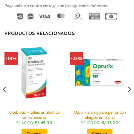
Paga online o contra entrega con los siguientes métodos:
Wirecard
Vipps
Visa
MasterCard
Dinners
American
Cash
Club
Express
On
Delivery
PRODUCTOS RELACIONADOS
-18%
-25%
Ocubiotic – Colirio antibiótico
Oprurix 3.6mg para perros con
sin esteroides
alergias en la piel
El
El
El
El
S/.
60.00
S/.
49.00
S/.
100.00
S/.
75.00
precio
precio
precio
precio
original
actual
original
actual
Comprar
Comprar