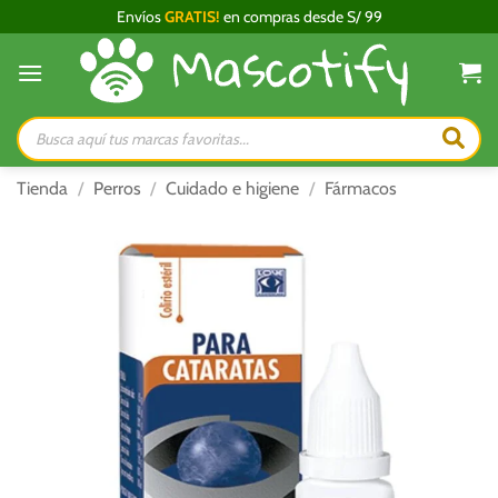
Saltar
Envíos
GRATIS!
en compras desde S/ 99
al
contenido
Búsqueda
de
productos
Tienda
/
Perros
/
Cuidado e higiene
/
Fármacos