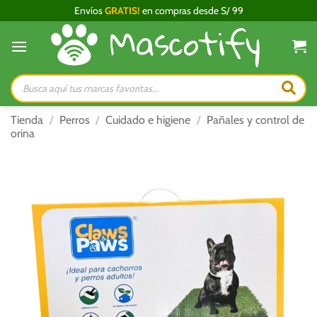
Saltar
Envíos
GRATIS!
en compras desde S/ 99
al
contenido
Búsqueda
de
productos
Tienda
/
Perros
/
Cuidado e higiene
/
Pañales y control de
orina