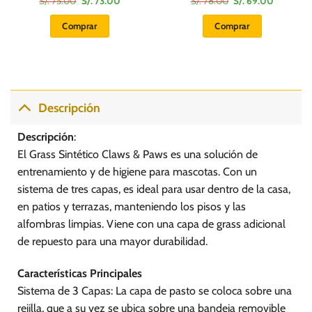
S/.
75.00
S/.
73.00
S/.
78.00
S/.
69.00
precio
precio
precio
precio
original
actual
original
actual
Comprar
Comprar
era:
es:
era:
es:
S/.
S/.
S/.
S/.
75.00.
73.00.
78.00.
69.00.
Descripción
Descripción
:
El Grass Sintético Claws & Paws es una solución de
entrenamiento y de higiene para mascotas. Con un
sistema de tres capas, es ideal para usar dentro de la casa,
en patios y terrazas, manteniendo los pisos y las
alfombras limpias. Viene con una capa de grass adicional
de repuesto para una mayor durabilidad.
Características Principales
Sistema de 3 Capas: La capa de pasto se coloca sobre una
rejilla, que a su vez se ubica sobre una bandeja removible