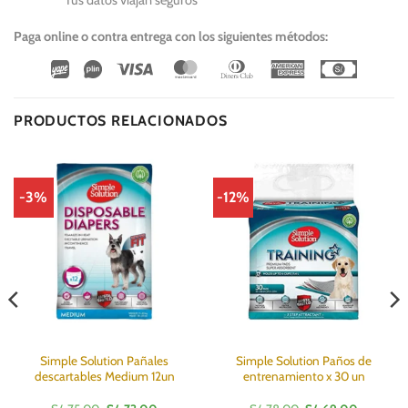
Paga online o contra entrega con los siguientes métodos:
Wirecard
Vipps
Visa
MasterCard
Dinners
American
Cash
Club
Express
On
Delivery
PRODUCTOS RELACIONADOS
-3%
-12%
Simple Solution Pañales
Simple Solution Paños de
descartables Medium 12un
entrenamiento x 30 un
El
El
El
El