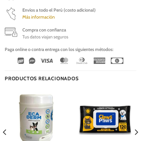
Envíos a todo el Perú (costo adicional)
Más información
Compra con confianza
Tus datos viajan seguros
Paga online o contra entrega con los siguientes métodos:
Wirecard
Vipps
Visa
MasterCard
Dinners
American
Cash
Club
Express
On
Delivery
PRODUCTOS RELACIONADOS