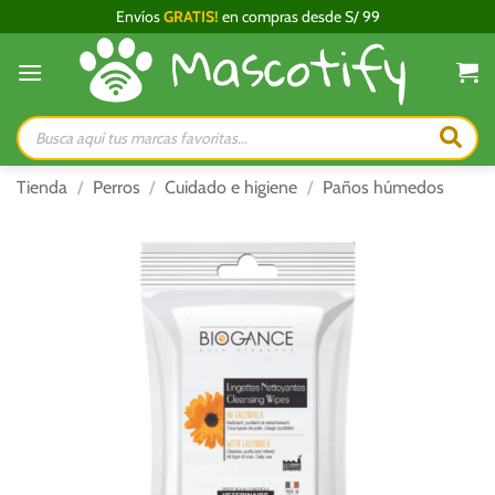
Saltar
Envíos
GRATIS!
en compras desde S/ 99
al
contenido
Búsqueda
de
productos
Tienda
/
Perros
/
Cuidado e higiene
/
Paños húmedos