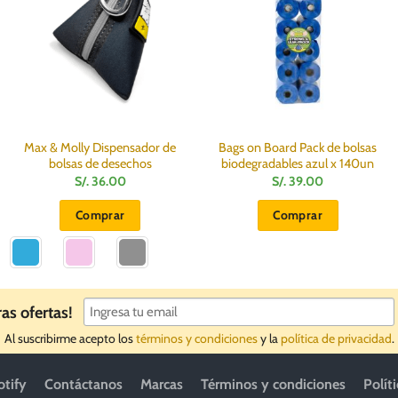
Max & Molly Dispensador de
Bags on Board Pack de bolsas
bolsas de desechos
biodegradables azul x 140un
S/.
36.00
S/.
39.00
Comprar
Comprar
Este
producto
tiene
múltiples
ras ofertas!
variantes.
Al suscribirme acepto los
términos y condiciones
y la
política de privacidad
.
Las
opciones
se
otify
Contáctanos
Marcas
Términos y condiciones
Polít