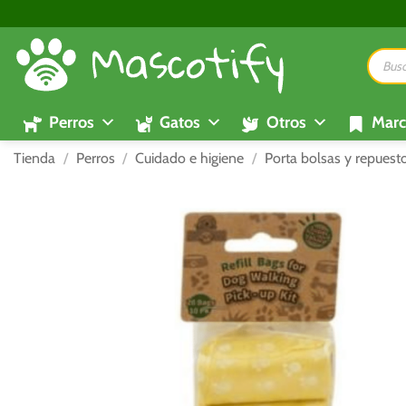
Saltar
al
Búsque
contenido
de
product
Perros
Gatos
Otros
Marc
Tienda
/
Perros
/
Cuidado e higiene
/
Porta bolsas y repuest