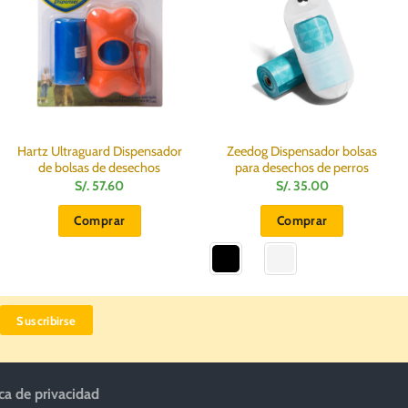
Hartz Ultraguard Dispensador
Zeedog Dispensador bolsas
de bolsas de desechos
para desechos de perros
S/.
57.60
S/.
35.00
Comprar
Comprar
Este
producto
tiene
múltiples
variantes.
Las
opciones
se
ica de privacidad