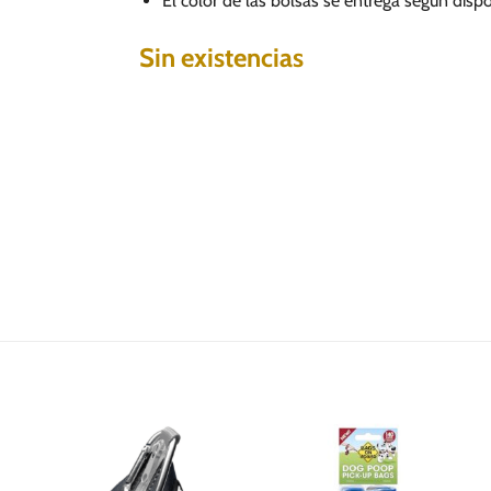
El color de las bolsas se entrega según dispo
Sin existencias