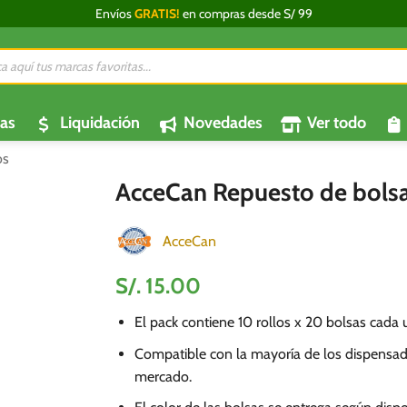
Envíos
GRATIS!
en compras desde S/ 99
da
os
as
Liquidación
Novedades
Ver todo
os
AcceCan Repuesto de bols
AcceCan
S/.
15.00
El pack contiene 10 rollos x 20 bolsas cada 
Compatible con la mayoría de los dispensad
mercado.