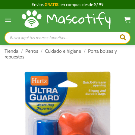
Saltar
Envíos
GRATIS!
en compras desde S/ 99
al
contenido
Búsqueda
de
productos
Tienda
/
Perros
/
Cuidado e higiene
/
Porta bolsas y
repuestos