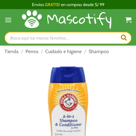
Saltar
Envíos
GRATIS!
en compras desde S/ 99
al
contenido
Búsqueda
de
productos
Tienda
/
Perros
/
Cuidado e higiene
/
Shampoo