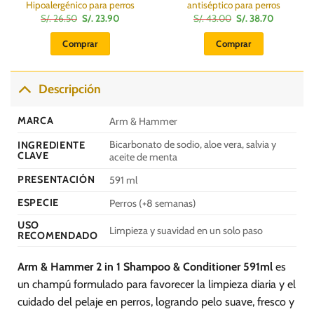
Hipoalergénico para perros
antiséptico para perros
El
El
El
El
S/.
26.50
S/.
23.90
S/.
43.00
S/.
38.70
precio
precio
precio
precio
original
actual
original
actual
Comprar
Comprar
era:
es:
era:
es:
S/.
S/.
S/.
S/.
26.50.
23.90.
43.00.
38.70.
Descripción
MARCA
Arm & Hammer
Bicarbonato de sodio, aloe vera, salvia y
INGREDIENTE
CLAVE
aceite de menta
PRESENTACIÓN
591 ml
ESPECIE
Perros (+8 semanas)
USO
Limpieza y suavidad en un solo paso
RECOMENDADO
Arm & Hammer 2 in 1 Shampoo & Conditioner 591ml
es
un champú formulado para favorecer la limpieza diaria y el
cuidado del pelaje en perros, logrando pelo suave, fresco y