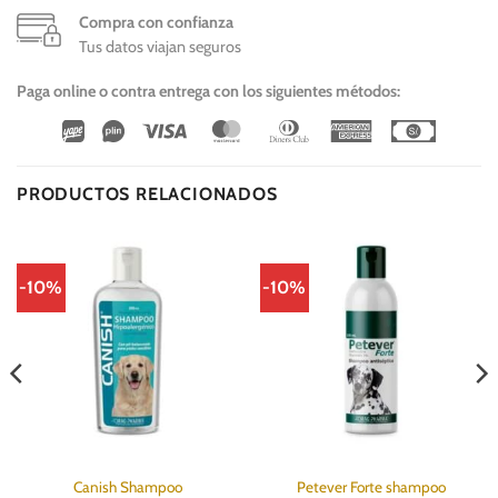
Compra con confianza
Tus datos viajan seguros
Paga online o contra entrega con los siguientes métodos:
Wirecard
Vipps
Visa
MasterCard
Dinners
American
Cash
Club
Express
On
Delivery
PRODUCTOS RELACIONADOS
-10%
-10%
Canish Shampoo
Petever Forte shampoo