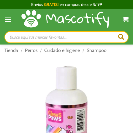
Saltar
Envíos
GRATIS!
en compras desde S/ 99
al
contenido
Búsqueda
de
productos
Tienda
/
Perros
/
Cuidado e higiene
/
Shampoo