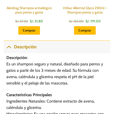
Alerdrag Shampoo antialérgico
Virbac Allermyl Glyco 250ml –
para perros y gatos
Shampoo perros y gatos
El
El
El
El
S/.
57.50
S/.
51.80
S/.
132.00
S/.
119.00
precio
precio
precio
precio
original
actual
original
actual
Comprar
Comprar
era:
es:
era:
es:
S/.
S/.
S/.
S/.
.
57.50.
51.80.
132.00.
119.00.
Descripción
Descripción
:
Es un shampoo seguro y natural, diseñado para perros y
gatos a partir de los 3 meses de edad. Su fórmula con
avena, caléndula y glicerina respeta el pH de la piel
sensible y el pelaje de las mascotas.
Características Principales
Ingredientes Naturales: Contiene extracto de avena,
caléndula y glicerina.
Hipoalergénico: Es una opción segura para mascotas con