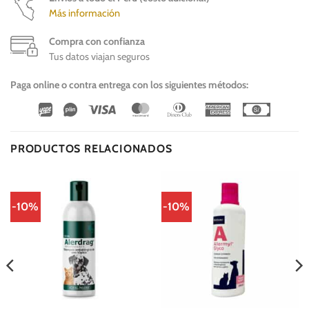
Más información
Compra con confianza
Tus datos viajan seguros
Paga online o contra entrega con los siguientes métodos:
Wirecard
Vipps
Visa
MasterCard
Dinners
American
Cash
Club
Express
On
Delivery
PRODUCTOS RELACIONADOS
-10%
-10%